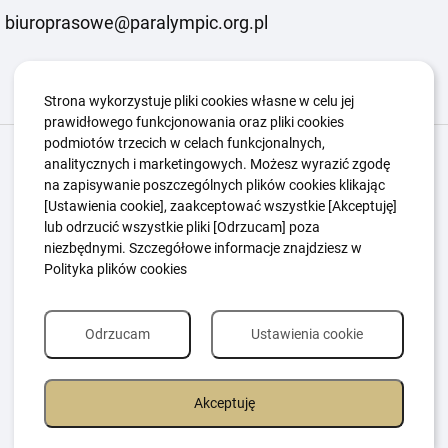
biuroprasowe@paralympic.org.pl
Strona wykorzystuje pliki cookies własne w celu jej
prawidłowego funkcjonowania oraz pliki cookies
podmiotów trzecich w celach funkcjonalnych,
Igrzyska Paralimpijskie
O nas
Projekty
analitycznych i marketingowych. Możesz wyrazić zgodę
na zapisywanie poszczególnych plików cookies klikając
Kwalifikacje ZSK
Kluby
Aktualności
Galeria
[Ustawienia cookie], zaakceptować wszystkie [Akceptuję]
Edukacja
Guttmanny
Kontakt
lub odrzucić wszystkie pliki [Odrzucam] poza
niezbędnymi. Szczegółowe informacje znajdziesz w
Polityka plików cookies
Polityka Ochrony Dzieci
Sygnaliści
Polityka plików cookie
Polityka prywatności
Odrzucam
Ustawienia cookie
Akceptuję