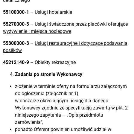
detalicznego
55100000-1
–
Usługi hotelarskie
55270000-3
–
Usługi świadczone przez placówki oferujące
wyżywienie i miejsca noclegowe
55300000-3
–
Usługi restauracyjne i dotyczące podawania
posiłków
45212140-9
– Obiekty rekreacyjne
Zadania po stronie Wykonawcy
złożenie w terminie oferty na formularzu załączonym
do ogłoszenia (załącznik nr 1)
w obszarze określającym usługę dla danego
Wykonawcy zgodnie ze specyfikacją zawartą w pkt. 2
niniejszego zapytania – „Opis przedmiotu
zamówienia”,
ponadto Oferent powinien umożliwić udział w