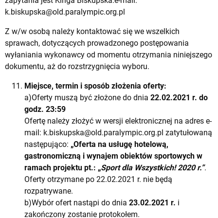
zapytania jest Kinga Biskupska:e-mail:
k.biskupska@old.paralympic.org.pl
Z w/w osobą należy kontaktować się we wszelkich
sprawach, dotyczących prowadzonego postępowania
wyłaniania wykonawcy od momentu otrzymania niniejszego
dokumentu, aż do rozstrzygnięcia wyboru.
Miejsce, termin i sposób złożenia oferty:
a)Oferty muszą być złożone do dnia
22.
02.2021 r. do
godz. 23:59
Ofertę należy złożyć w wersji elektronicznej na adres e-
mail:
k.biskupska@old.paralympic.org.pl
zatytułowaną
następująco:
„Oferta na usługę hotelową,
gastronomiczną i wynajem obiektów sportowych w
ramach projektu
pt.: „
Sport dla Wszystkich! 2020 r.”
.
Oferty otrzymane po 22.02.2021 r. nie będą
rozpatrywane.
b)Wybór ofert nastąpi do dnia
23.
02.2021 r.
i
zakończony zostanie protokołem.