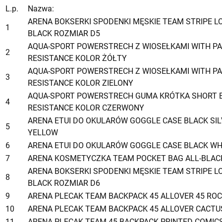
L.p.
Nazwa:
ARENA BOKSERKI SPODENKI MĘSKIE TEAM STRIPE L
1
BLACK ROZMIAR D5
AQUA-SPORT POWERSTRECH Z WIOSEŁKAMI WITH P
2
RESISTANCE KOLOR ŻÓŁTY
AQUA-SPORT POWERSTRECH Z WIOSEŁKAMI WITH P
3
RESISTANCE KOLOR ZIELONY
AQUA-SPORT POWERSTRECH GUMA KRÓTKA SHORT B
4
RESISTANCE KOLOR CZERWONY
ARENA ETUI DO OKULARÓW GOGGLE CASE BLACK SIL
5
YELLOW
6
ARENA ETUI DO OKULARÓW GOGGLE CASE BLACK WH
7
ARENA KOSMETYCZKA TEAM POCKET BAG ALL-BLAC
ARENA BOKSERKI SPODENKI MĘSKIE TEAM STRIPE L
8
BLACK ROZMIAR D6
9
ARENA PLECAK TEAM BACKPACK 45 ALLOVER 45 RO
10
ARENA PLECAK TEAM BACKPACK 45 ALLOVER CACTU
11
ARENA PLECAK TEAM 45 BACKPACK PRINTED COMIC