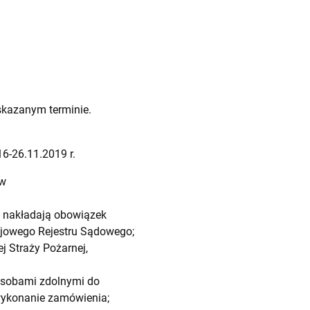
skazanym terminie.
6-26.11.2019 r.
ów
wy nakładają obowiązek
rajowego Rejestru Sądowego;
 Straży Pożarnej,
 osobami zdolnymi do
 wykonanie zamówienia;