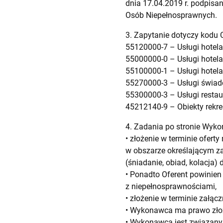
dnia 17.04.2019 r. podpis
Osób Niepełnosprawnych.
3. Zapytanie dotyczy kodu 
55120000-7 – Usługi hotelar
55000000-0 – Usługi hotelar
55100000-1 – Usługi hotela
55270000-3 – Usługi świadc
55300000-3 – Usługi restau
45212140-9 – Obiekty rekre
4. Zadania po stronie Wyk
• złożenie w terminie ofert
w obszarze określającym z
(śniadanie, obiad, kolacja
• Ponadto Oferent powinien
z niepełnosprawnościami,
• złożenie w terminie załącz
• Wykonawca ma prawo złoży
• Wykonawca jest związany 