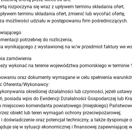
ertą rozpoczyna się wraz z upływem terminu składania ofert,
ływem terminu składania ofert, zmienić lub wycofać ofertę,
za możliwości udziału w postępowaniu firm pośredniczących.
awiającego
mentacji potrzebnej do rozliczenia,
ia wynikającego z wystawionej na w/w przedmiot faktury we w
ania zamówienia
eży wykonać na terenie województwa pomorskiego w terminie 1
ępowaniu oraz dokumenty wymagane w celu spełnienia warunk
c Oferenta/Wykonawcy:
ykonywania określonej działalności lub czynności, jeżeli usta
ń, posiada wpis do Ewidencji Działalności Gospodarczej lub K
go miejscowo komendanta powiatowego (miejskiego) Państwowej
przez obiekt lub teren wymagań ochrony przeciwpożarowej;
 i doświadczenie oraz potencjał techniczny, a także dysponuje
duje się w sytuacji ekonomicznej i finansowej zapewniającej