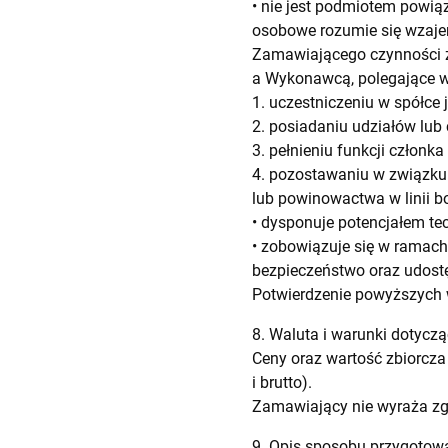
• nie jest podmiotem powi
osobowe rozumie się wzaj
Zamawiającego czynności 
a Wykonawcą, polegające w
1. uczestniczeniu w spółce 
2. posiadaniu udziałów lub 
3. pełnieniu funkcji człon
4. pozostawaniu w związku
lub powinowactwa w linii bo
• dysponuje potencjałem t
• zobowiązuje się w ramac
bezpieczeństwo oraz udostę
Potwierdzenie powyższych w
8. Waluta i warunki dotyczą
Ceny oraz wartość zbiorcza
i brutto).
Zamawiający nie wyraża zgo
9. Opis sposobu przygotowa