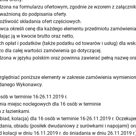
zona na formularzu ofertowym, zgodnie ze wzorem z załącznika
ważnioną do podpisania oferty.
liwość składania ofert częściowych.
ca określi cenę dla każdego elementu przedmiotu zamówieni
jąc ją w kwocie brutto oraz netto,
h opłat i podatków (także podatku od towarów i usług) dla wsk
zo dla całej wartości zamówienia go dotyczącej.
dzona w języku polskim oraz powinna zawierać pełną nazwę or
zględniać poniższe elementy w zakresie zamówienia wymienion
 danego Wykonawcy.
sób w terminie 16-26.11.2019 r.
a miejsc noclegowych dla 16 osób w terminie
 z łazienkami.
obiad, kolacja) dla 16 osób w terminie 16-26.11.2019 r. Oczeku
dania, obiadu (posiłek dwudaniowy z surówkami i napojami) ora
d kolacji w dniu 16.11.2019 r. do śniadania w dniu 26.11.2019 r.