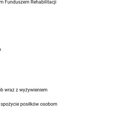
m Funduszem Rehabilitacji
e
ób wraz z wyżywieniem
 i spożycie posiłków osobom