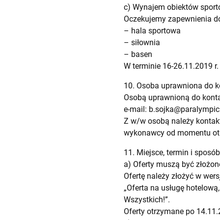
c) Wynajem obiektów sporto
Oczekujemy zapewnienia do
– hala sportowa
– siłownia
– basen
W terminie 16-26.11.2019 r.
10. Osoba uprawniona do 
Osobą uprawnioną do kontak
e-mail:
b.sojka@paralympic.
Z w/w osobą należy kontak
wykonawcy od momentu otrz
11. Miejsce, termin i sposób
a) Oferty muszą być złożone
Ofertę należy złożyć w wersj
„Oferta na usługę hotelową
Wszystkich!”.
Oferty otrzymane po 14.11.