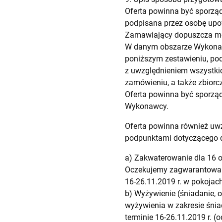
Oferta powinna być sporząd
podpisana przez osobę upo
Zamawiający dopuszcza moż
W danym obszarze Wykonaw
poniższym zestawieniu, poda
z uwzględnieniem wszystkic
zamówieniu, a także zbiorc
Oferta powinna być sporzą
Wykonawcy.
Oferta powinna również uw
podpunktami dotyczącego
a) Zakwaterowanie dla 16 o
Oczekujemy zagwarantowani
16-26.11.2019 r. w pokojach
b) Wyżywienie (śniadanie, 
wyżywienia w zakresie śnia
terminie 16-26.11.2019 r. (o