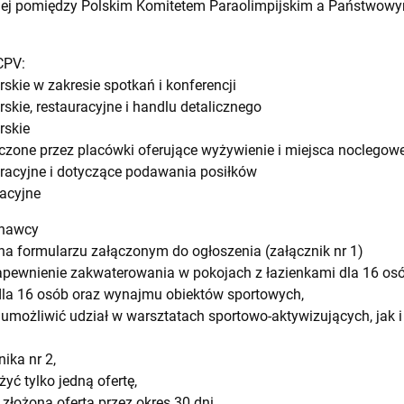
anej pomiędzy Polskim Komitetem Paraolimpijskim a Państwowy
CPV:
skie w zakresie spotkań i konferencji
skie, restauracyjne i handlu detalicznego
rskie
zone przez placówki oferujące wyżywienie i miejsca noclegow
racyjne i dotyczące podawania posiłków
acyjne
onawcy
y na formularzu załączonym do ogłoszenia (załącznik nr 1)
apewnienie zakwaterowania w pokojach z łazienkami dla 16 os
) dla 16 osób oraz wynajmu obiektów sportowych,
 umożliwić udział w warsztatach sportowo-aktywizujących, jak
nika nr 2,
ć tylko jedną ofertę,
złożoną ofertą przez okres 30 dni,