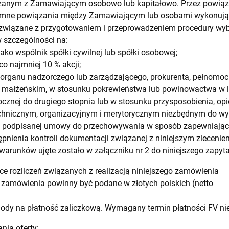
ązanym z Zamawiającym osobowo lub kapitałowo. Przez powiąza
emne powiązania między Zamawiającym lub osobami wykonują
związane z przygotowaniem i przeprowadzeniem procedury w
 szczególności na:
jako wspólnik spółki cywilnej lub spółki osobowej;
co najmniej 10 % akcji;
ka organu nadzorczego lub zarządzającego, prokurenta, pełnomoc
 małżeńskim, w stosunku pokrewieństwa lub powinowactwa w lin
cznej do drugiego stopnia lub w stosunku przysposobienia, opiek
echnicznym, organizacyjnym i merytorycznym niezbędnym do wy
h podpisanej umowy do przechowywania w sposób zapewniający
pnienia kontroli dokumentacji związanej z niniejszym zleceniem
arunków ujęte zostało w załączniku nr 2 do niniejszego zapyta
ce rozliczeń związanych z realizacją niniejszego zamówienia
 zamówienia powinny być podane w złotych polskich (netto
dy na płatność zaliczkową. Wymagany termin płatności FV nie 
nia oferty: