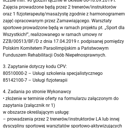
liczbie min. 96 godzin łącznie w okresie 06-18.09.2019 r.
Zajęcia prowadzone będą przez 2 trenerów/instruktorów
oraz 1 fizjoterapeutę/masażystę zgodnie z harmonogramem
zajęć opracowanym przez Zamawiającego. Warsztaty
sportowe prowadzone będą w ramach projektu pt. „Sport dla
Wszystkich!”, realizowanego w ramach umowy nr
ZZB/00513/BF/D z dnia 17.04.2019 r. podpisanej pomiędzy
Polskim Komitetem Paraolimpijskim a Państwowym
Funduszem Rehabilitacji Osób Niepełnosprawnych.
3. Zapytanie dotyczy kodu CPV:
80510000-2 – Usługi szkolenia specjalistycznego
85142100-7 – Usługi fizjoterapii
4. Zadania po stronie Wykonawcy
• złożenie w terminie oferty na formularzu załączonym do
zapytania (załącznik nr 1)
w obszarze określającym usługę:
– prowadzenia przez 2 trenerów/instruktorów LA lub innej
dyscypliny sportowej warsztatów sportowo-aktywizujących