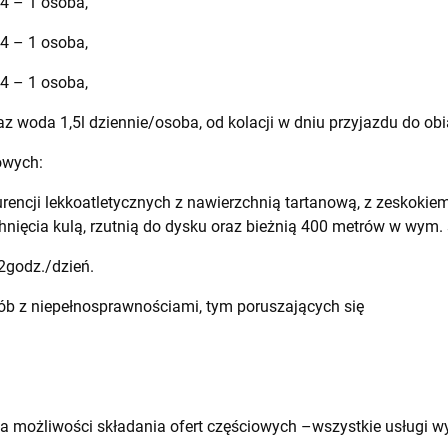
24 – 1 osoba,
24 – 1 osoba,
24 – 1 osoba,
raz woda 1,5l dziennie/osoba, od kolacji w dniu przyjazdu do o
owych:
encji lekkoatletycznych z nawierzchnią tartanową, z zeskoki
hnięcia kulą, rzutnią do dysku oraz bieżnią 400 metrów w wym. 
2godz./dzień.
ób z niepełnosprawnościami, tym poruszających się
 możliwości składania ofert częściowych –wszystkie usługi 