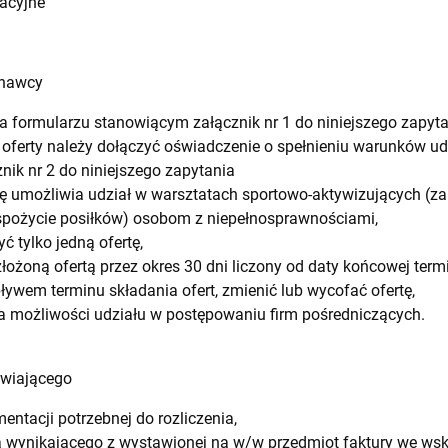
acyjne
onawcy
 formularzu stanowiącym załącznik nr 1 do niniejszego zapyta
 oferty należy dołączyć oświadczenie o spełnieniu warunków u
ik nr 2 do niniejszego zapytania
ę umożliwia udział w warsztatach sportowo-aktywizujących (za
 spożycie posiłków) osobom z niepełnosprawnościami,
tylko jedną ofertę,
ożoną ofertą przez okres 30 dni liczony od daty końcowej termi
wem terminu składania ofert, zmienić lub wycofać ofertę,
 możliwości udziału w postępowaniu firm pośredniczących.
awiającego
ntacji potrzebnej do rozliczenia,
 wynikającego z wystawionej na w/w przedmiot faktury we ws