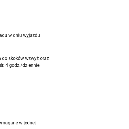
biadu w dniu wyjazdu
em do skoków wzwyż oraz
śr. 4 godz./dziennie
wymagane w jednej