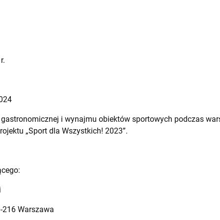
r.
2024
j, gastronomicznej i wynajmu obiektów sportowych podczas war
ojektu „Sport dla Wszystkich! 2023”.
ącego:
i
 00-216 Warszawa