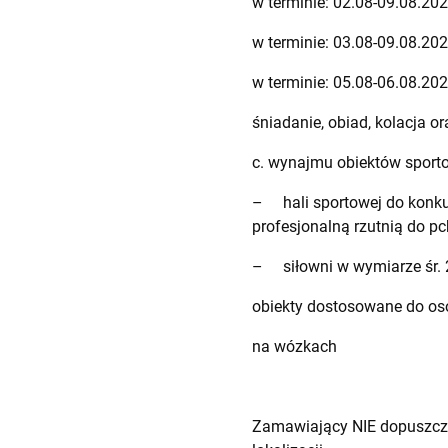
w terminie: 02.08-09.08.20
w terminie: 03.08-09.08.20
w terminie: 05.08-06.08.20
śniadanie, obiad, kolacja o
c. wynajmu obiektów sport
– hali sportowej do konkur
profesjonalną rzutnią do pc
– siłowni w wymiarze śr. 
obiekty dostosowane do os
na wózkach
Zamawiający NIE dopuszcza