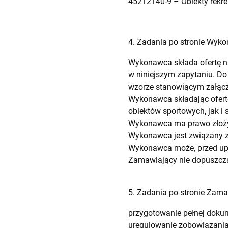
45212140-9 – Obiekty rekre
4. Zadania po stronie Wyk
Wykonawca składa ofertę na
w niniejszym zapytaniu. Do
wzorze stanowiącym załączn
Wykonawca składając ofert
obiektów sportowych, jak i
Wykonawca ma prawo złożyć 
Wykonawca jest związany zł
Wykonawca może, przed upły
Zamawiający nie dopuszcza
5. Zadania po stronie Zam
przygotowanie pełnej dokume
uregulowanie zobowiązania