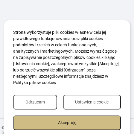
Igrzyska Paralimpijskie
O nas
Projekty
Strona wykorzystuje pliki cookies własne w celu jej
prawidłowego funkcjonowania oraz pliki cookies
Kwalifikacje ZSK
Kluby
Aktualności
Galeria
podmiotów trzecich w celach funkcjonalnych,
Edukacja
Guttmanny
Kontakt
analitycznych i marketingowych. Możesz wyrazić zgodę
na zapisywanie poszczególnych plików cookies klikając
[Ustawienia cookie], zaakceptować wszystkie [Akceptuję]
lub odrzucić wszystkie pliki [Odrzucam] poza
Polityka Ochrony Dzieci
Sygnaliści
niezbędnymi. Szczegółowe informacje znajdziesz w
Polityka plików cookie
Polityka prywatności
Polityka plików cookies
Odrzucam
Ustawienia cookie
Akceptuję
© 2026 All Rights Reserved.
Realizacja
Estima
group