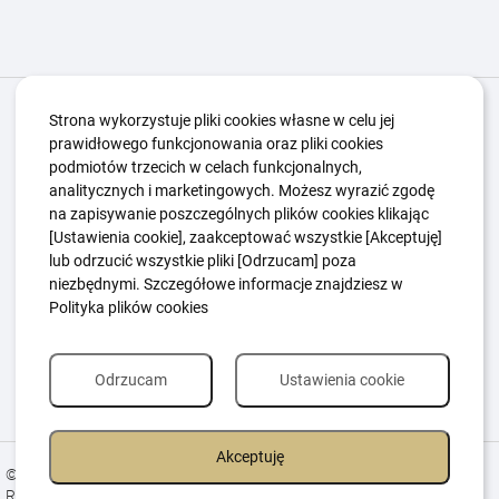
Igrzyska Paralimpijskie
O nas
Projekty
Strona wykorzystuje pliki cookies własne w celu jej
prawidłowego funkcjonowania oraz pliki cookies
Kwalifikacje ZSK
Kluby
Aktualności
Galeria
podmiotów trzecich w celach funkcjonalnych,
Edukacja
Guttmanny
Kontakt
analitycznych i marketingowych. Możesz wyrazić zgodę
na zapisywanie poszczególnych plików cookies klikając
[Ustawienia cookie], zaakceptować wszystkie [Akceptuję]
lub odrzucić wszystkie pliki [Odrzucam] poza
Polityka Ochrony Dzieci
Sygnaliści
niezbędnymi. Szczegółowe informacje znajdziesz w
Polityka plików cookie
Polityka prywatności
Polityka plików cookies
Odrzucam
Ustawienia cookie
Akceptuję
© 2026 All Rights Reserved.
Realizacja
Estima
group