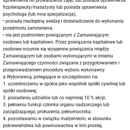
uprawnienia do prowadzenia zajęć lub posiada uprawnienia
fizjoterapeuty/masażysty lub posiada uprawnienia
psychologa (lub inna specjalizacja),
• posiada niezbędną wiedzę i doświadczenie do wykonania
przedmiotu zamówienia,
• nie jest podmiotem powiązanym z Zamawiającym
osobowo lub kapitałowo. Przez powiązania kapitałowe lub
osobowe rozumie się wzajemne powiązania między
Zamawiającym lub osobami wykonującymi w imieniu
Zamawiającego czynności związane z przygotowaniem i
przeprowadzeniem procedury wyboru wykonawcy
a Wykonawcą, polegające w szczególności na:
1. uczestniczeniu w spółce jako wspólnik spółki cywilnej lub
spółki osobowej;
2. posiadaniu udziałów lub co najmniej 10 % akcji;
3. pełnieniu funkcji członka organu nadzorczego lub
zarządzającego, prokurenta, pełnomocnika;
4. pozostawaniu w związku małżeńskim, w stosunku
pokrewieństwa lub powinowactwa w linii prostej,