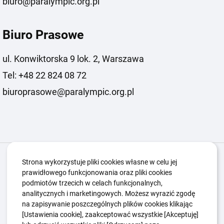
biuro@paralympic.org.pl
Biuro Prasowe
ul. Konwiktorska 9 lok. 2, Warszawa
Tel: +48 22 824 08 72
biuroprasowe@paralympic.org.pl
Igrzyska Paralimpijskie
O nas
Projekty
Strona wykorzystuje pliki cookies własne w celu jej
prawidłowego funkcjonowania oraz pliki cookies
Kwalifikacje ZSK
Kluby
Aktualności
Galeria
podmiotów trzecich w celach funkcjonalnych,
Edukacja
Guttmanny
Kontakt
analitycznych i marketingowych. Możesz wyrazić zgodę
na zapisywanie poszczególnych plików cookies klikając
[Ustawienia cookie], zaakceptować wszystkie [Akceptuję]