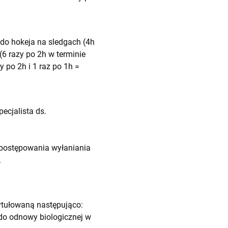
do hokeja na sledgach (4h
(6 razy po 2h w terminie
 po 2h i 1 raz po 1h =
ecjalista ds.
postępowania wyłaniania
.
tułowaną następująco:
do odnowy biologicznej w