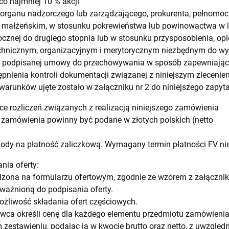
co najmniej 10 % akcji
ka organu nadzorczego lub zarządzającego, prokurenta, pełnomoc
 małżeńskim, w stosunku pokrewieństwa lub powinowactwa w lin
cznej do drugiego stopnia lub w stosunku przysposobienia, opiek
echnicznym, organizacyjnym i merytorycznym niezbędnym do wy
h podpisanej umowy do przechowywania w sposób zapewniający
pnienia kontroli dokumentacji związanej z niniejszym zleceniem
arunków ujęte zostało w załączniku nr 2 do niniejszego zapyta
ce rozliczeń związanych z realizacją niniejszego zamówienia
 zamówienia powinny być podane w złotych polskich (netto
dy na płatność zaliczkową. Wymagany termin płatności FV nie 
nia oferty:
zona na formularzu ofertowym, zgodnie ze wzorem z załącznika
ważnioną do podpisania oferty.
liwość składania ofert częściowych.
ca określi cenę dla każdego elementu przedmiotu zamówienia
estawieniu, podając ją w kwocie brutto oraz netto, z uwzględn