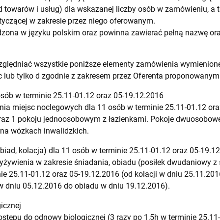
 towarów i usług) dla wskazanej liczby osób w zamówieniu, a ta
yczącej w zakresie przez niego oferowanym.
dzona w języku polskim oraz powinna zawierać pełną nazwę or
ględniać wszystkie poniższe elementy zamówienia wymienione w
ko c lub tylko d zgodnie z zakresem przez Oferenta proponowanym
sób w terminie 25.11-01.12 oraz 05-19.12.2016
a miejsc noclegowych dla 11 osób w terminie 25.11-01.12 ora
az 1 pokoju jednoosobowym z łazienkami. Pokoje dwuosobow
 na wózkach inwalidzkich.
biad, kolacja) dla 11 osób w terminie 25.11-01.12 oraz 05-19.1
żywienia w zakresie śniadania, obiadu (posiłek dwudaniowy z 
nie 25.11-01.12 oraz 05-19.12.2016 (od kolacji w dniu 25.11.20
 w dniu 05.12.2016 do obiadu w dniu 19.12.2016).
icznej
tępu do odnowy biologicznej (3 razy po 1,5h w terminie 25.11-