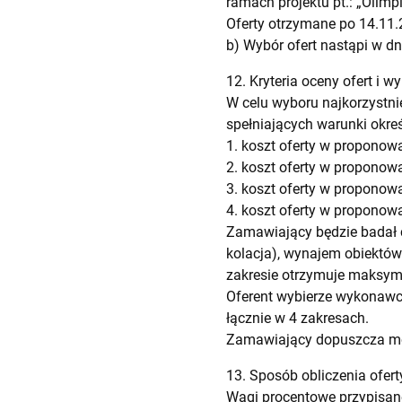
ramach projektu pt.: „Olimpi
Oferty otrzymane po 14.11.
b) Wybór ofert nastąpi w dn
12. Kryteria oceny ofert i
W celu wyboru najkorzystn
spełniających warunki okreś
1. koszt oferty w propono
2. koszt oferty w propono
3. koszt oferty w propono
4. koszt oferty w proponow
Zamawiający będzie badał c
kolacja), wynajem obiektów
zakresie otrzymuje maksym
Oferent wybierze wykonawc
łącznie w 4 zakresach.
Zamawiający dopuszcza moż
13. Sposób obliczenia ofert
Wagi procentowe przypisane