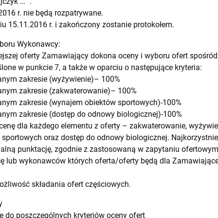
jczyk …” .
2016 r. nie będą rozpatrywane.
iu 15.11.2016 r. i zakończony zostanie protokołem.
 wyboru Wykonawcy:
iejszej oferty Zamawiający dokona oceny i wyboru ofert spoś
lone w punkcie 7, a także w oparciu o następujące kryteria:
wanym zakresie (wyżywienie)– 100%
wanym zakresie (zakwaterowanie)– 100%
wanym zakresie (wynajem obiektów sportowych)-100%
anym zakresie (dostęp do odnowy biologicznej)-100%
enę dla każdego elementu z oferty – zakwaterowanie, wyżywien
 sportowych oraz dostęp do odnowy biologicznej. Najkorzystni
alną punktację, zgodnie z zastosowaną w zapytaniu ofertowy
ę lub wykonawców których oferta/oferty będą dla Zamawiające
liwość składania ofert częściowych.
y
 do poszczególnych kryteriów oceny ofert