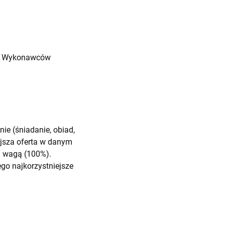
ród Wykonawców
ie (śniadanie, obiad,
ejsza oferta w danym
m wagą (100%).
go najkorzystniejsze