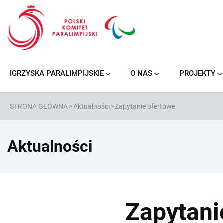
Przejdź
do
treści
IGRZYSKA PARALIMPIJSKIE
O NAS
PROJEKTY
NOWY JORK/STOKE MANDEVILLE 1984
PARANARCIARSTWO ALPEJSKIE
KOSZYKÓWKA NA WÓZKACH
PODNOSZENIE CIĘŻARÓW
SIATKÓWKA NA SIEDZĄCO
PARANARCIARSTWO BIEGOWE
STRONA GŁÓWNA
>
Aktualności
>
Zapytanie ofertowe
Aktualności
Zapytani