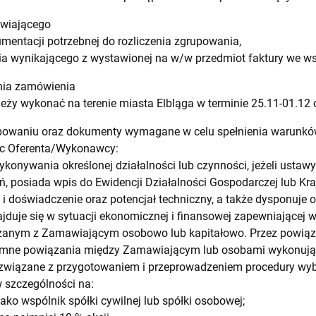
awiającego
umentacji potrzebnej do rozliczenia zgrupowania,
ia wynikającego z wystawionej na w/w przedmiot faktury we w
ania zamówienia
eży wykonać na terenie miasta Elbląga w terminie 25.11-01.12 
ępowaniu oraz dokumenty wymagane w celu spełnienia warunk
c Oferenta/Wykonawcy:
ykonywania określonej działalności lub czynności, jeżeli usta
ń, posiada wpis do Ewidencji Działalności Gospodarczej lub K
 i doświadczenie oraz potencjał techniczny, a także dysponuje
duje się w sytuacji ekonomicznej i finansowej zapewniającej
ązanym z Zamawiającym osobowo lub kapitałowo. Przez powiąza
emne powiązania między Zamawiającym lub osobami wykonują
związane z przygotowaniem i przeprowadzeniem procedury w
 szczególności na:
jako wspólnik spółki cywilnej lub spółki osobowej;