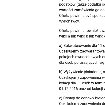
podatków (także podatku od
wartości zamówienia go dot
Oferta powinna być sporzą
Wykonawcy.
Oferta powinna również uwz
tylko a lub tylko b lub tyl
a) Zakwaterowanie dla 11 o
Oczekujemy zagwarantowani
pokojach dwuosobowych or
dla osób poruszających się
b) Wyżywienie (śniadanie, o
Oczekujemy zapewnienia wy
kolacji dla 11 osób w termi
01.12.2016 oraz od kolacji
c) Dostęp do odnowy biolog
Oczekujemy zapewnienia dos