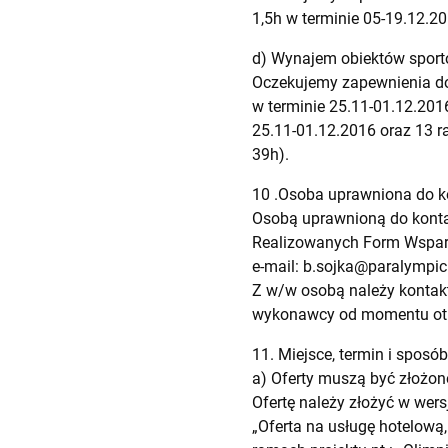
1,5h w terminie 05-19.12.20
d) Wynajem obiektów spor
Oczekujemy zapewnienia dos
w terminie 25.11-01.12.2016
25.11-01.12.2016 oraz 13 ra
39h).
10 .Osoba uprawniona do 
Osobą uprawnioną do kontak
Realizowanych Form Wspar
e-mail:
b.sojka@paralympic.
Z w/w osobą należy kontak
wykonawcy od momentu otrz
11. Miejsce, termin i sposób
a) Oferty muszą być złożone
Ofertę należy złożyć w wersj
„Oferta na usługę hotelow