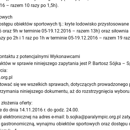
16 – razem 10 razy po 1,5h).
towych
tępu obiektów sportowych tj.: kryte lodowisko przystosowane 
 oraz 9h w terminie 05-19.12.2016 – razem 13h) oraz siłownia 
zy po 2h i 1 raz po 1h w terminie 05-19.12.2016 – razem 19 razy
kontaktu z potencjalnymi Wykonawcami
tów w sprawie niniejszego zapytania jest P. Bartosz Sójka – Sp
cia:
org.pl
tować się we wszelkich sprawach, dotyczących prowadzonego 
ymania niniejszego dokumentu, aż do rozstrzygnięcia wyboru
 złożenia oferty:
 do dnia 14.11.2016 r. do godz. 24.00.
i elektronicznej na adres e-mail:
b.sojka@paralympic.org.pl
zaty
ą, gastronomiczną, wynajmu obiektów sportowych oraz dostępu 