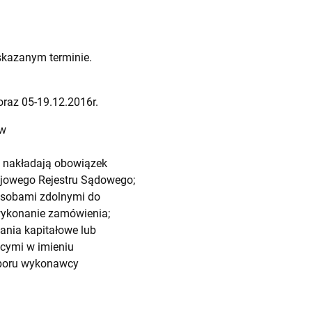
skazanym terminie.
oraz 05-19.12.2016r.
ów
wy nakładają obowiązek
rajowego Rejestru Sądowego;
 osobami zdolnymi do
 wykonanie zamówienia;
nia kapitałowe lub
cymi w imieniu
yboru wykonawcy