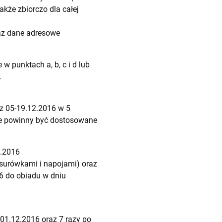
kże zbiorczo dla całej
az dane adresowe
 punktach a, b, c i d lub
.
z 05-19.12.2016 w 5
e powinny być dostosowane
2.2016
surówkami i napojami) oraz
16 do obiadu w dniu
01.12.2016 oraz 7 razy po