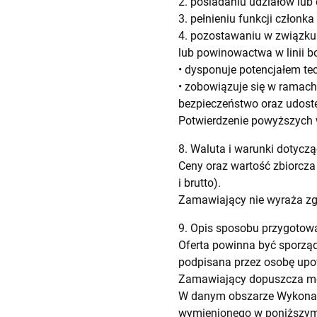
2. posiadaniu udziałów lub 
3. pełnieniu funkcji człon
4. pozostawaniu w związku
lub powinowactwa w linii bo
• dysponuje potencjałem t
• zobowiązuje się w ramac
bezpieczeństwo oraz udostę
Potwierdzenie powyższych w
8. Waluta i warunki dotyczą
Ceny oraz wartość zbiorcza
i brutto).
Zamawiający nie wyraża zgo
9. Opis sposobu przygotowa
Oferta powinna być sporząd
podpisana przez osobę upo
Zamawiający dopuszcza moż
W danym obszarze Wykonaw
wymienionego w poniższym z