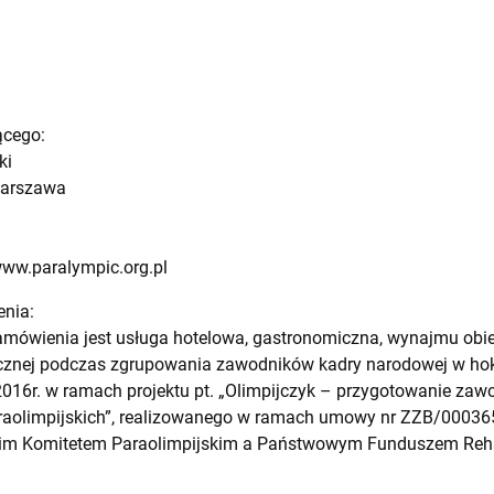
ącego:
ki
 Warszawa
www.paralympic.org.pl
enia:
amówienia jest usługa hotelowa, gastronomiczna, wynajmu obi
cznej podczas zgrupowania zawodników kadry narodowej w hok
2016r. w ramach projektu pt. „Olimpijczyk – przygotowanie z
araolimpijskich”, realizowanego w ramach umowy nr ZZB/000365
im Komitetem Paraolimpijskim a Państwowym Funduszem Rehab