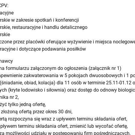
CPV:
acyjne
skie w zakresie spotkań i konferencji
skie, restauracyjne i handlu detalicznego
rskie
zone przez placówki oferujące wyżywienie i miejsca noclegow
racyjne i dotyczące podawania posiłków
onawcy
y na formularzu załączonym do ogłoszenia (załącznik nr 1)
zapewnienie zakwaterowania w 5 pokojach dwuosobowych i 1 
śniadanie, obiad, kolacja) dla 11 osób w terminie 25.11-01.12 o
h (kryte lodowisko i siłownia) oraz dostęp do odnowy biologic
nika nr 2,
ć tylko jedną ofertę,
złożoną ofertą przez okres 30 dni,
ertą rozpoczyna się wraz z upływem terminu składania ofert,
ływem terminu składania ofert, zmienić lub wycofać ofertę,
za możliwości udziału w postępowaniu firm pośredniczących.