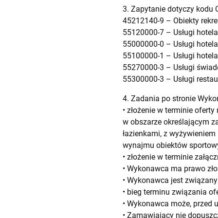
3. Zapytanie dotyczy kodu 
45212140-9 – Obiekty rekre
55120000-7 – Usługi hotelar
55000000-0 – Usługi hotelar
55100000-1 – Usługi hotela
55270000-3 – Usługi świadc
55300000-3 – Usługi restau
4. Zadania po stronie Wyk
• złożenie w terminie ofert
w obszarze określającym 
łazienkami, z wyżywieniem (
wynajmu obiektów sportowyc
• złożenie w terminie załącz
• Wykonawca ma prawo złoży
• Wykonawca jest związany 
• bieg terminu związania of
• Wykonawca może, przed up
• Zamawiający nie dopuszc