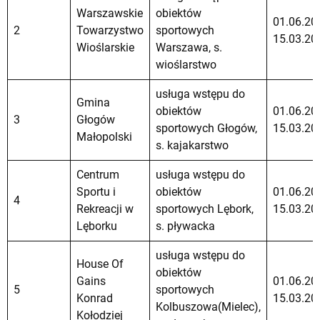
Warszawskie
obiektów
01.06.20
2
Towarzystwo
sportowych
15.03.20
Wioślarskie
Warszawa, s.
wioślarstwo
usługa wstępu do
Gmina
obiektów
01.06.20
3
Głogów
sportowych Głogów,
15.03.20
Małopolski
s. kajakarstwo
Centrum
usługa wstępu do
Sportu i
obiektów
01.06.20
4
Rekreacji w
sportowych Lębork,
15.03.20
Lęborku
s. pływacka
usługa wstępu do
House Of
obiektów
Gains
01.06.20
5
sportowych
Konrad
15.03.20
Kolbuszowa(Mielec),
Kołodziej