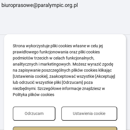
biuroprasowe@paralympic.org.pl
Igrzyska Paralimpijskie
O nas
Projekty
Strona wykorzystuje pliki cookies własne w celu jej
prawidłowego funkcjonowania oraz pliki cookies
Kwalifikacje ZSK
Kluby
Aktualności
Galeria
podmiotów trzecich w celach funkcjonalnych,
Edukacja
Guttmanny
Kontakt
analitycznych i marketingowych. Możesz wyrazić zgodę
na zapisywanie poszczególnych plików cookies klikając
[Ustawienia cookie], zaakceptować wszystkie [Akceptuję]
lub odrzucić wszystkie pliki [Odrzucam] poza
Polityka Ochrony Dzieci
Sygnaliści
niezbędnymi. Szczegółowe informacje znajdziesz w
Polityka plików cookie
Polityka prywatności
Polityka plików cookies
Odrzucam
Ustawienia cookie