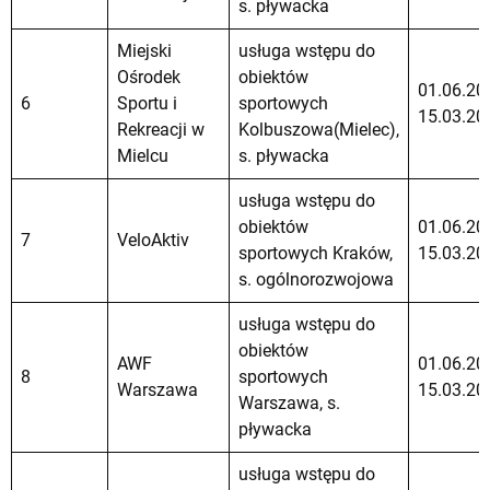
s. pływacka
Miejski
usługa wstępu do
Ośrodek
obiektów
01.06.20
6
Sportu i
sportowych
15.03.20
Rekreacji w
Kolbuszowa(Mielec),
Mielcu
s. pływacka
usługa wstępu do
obiektów
01.06.20
7
VeloAktiv
sportowych Kraków,
15.03.20
s. ogólnorozwojowa
usługa wstępu do
obiektów
AWF
01.06.20
8
sportowych
Warszawa
15.03.20
Warszawa, s.
pływacka
usługa wstępu do