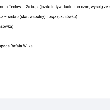
dra Tecław – 2x brąz (jazda indywidualna na czas, wyścig ze 
z – srebro (start wspólny) i brąz (czasówka)
zasówka)
anpage Rafała Wilka