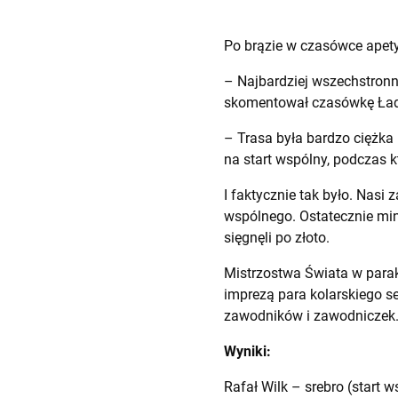
Po brązie w czasówce apety
– Najbardziej wszechstronn
skomentował czasówkę Ła
– Trasa była bardzo ciężka
na start wspólny, podczas k
I faktycznie tak było. Nasi
wspólnego. Ostatecznie minim
sięgnęli po złoto.
Mistrzostwa Świata w para
imprezą para kolarskiego s
zawodników i zawodniczek
Wyniki:
Rafał Wilk – srebro (start 