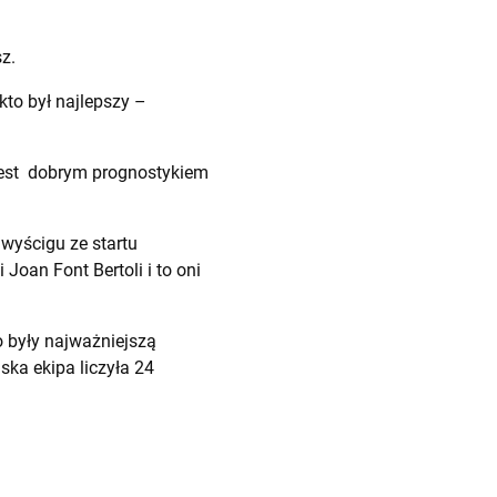
z.
to był najlepszy –
 jest dobrym prognostykiem
 wyścigu ze startu
Joan Font Bertoli i to oni
o
były najważniejszą
ka ekipa liczyła 24