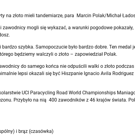
ty na złoto mieli tandemiarze, para Marcin Polak/Michał Łados
i zawodnicy mogli się wykazać, a warunki pogodowe pokazały, k
dosz.
 i bardzo szybka. Samopoczucie było bardzo dobre. Ten medal
tórego będziemy walczyli o złoto – zapowiedział Polak.
 zawodnicy do samego końca nie odpuścili walki o złoto podczas
alnie lepsi okazali się być Hiszpanie Ignacio Avila Rodriguez i 
kolarstwie
UCI Paracycling Road World Championships Maniag
ezonu. Przybyło na nią 400 zawodników z 46 krajów świata. Pols
.
wspólny) i brąz (czasówka)