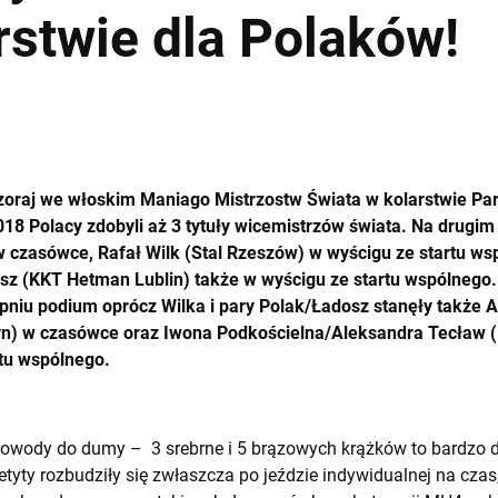
rstwie dla Polaków!
raj we włoskim Maniago Mistrzostw Świata w kolarstwie Par
8 Polacy zdobyli aż 3 tytuły wicemistrzów świata. Na drugim 
 w czasówce, Rafał Wilk (Stal Rzeszów) w wyścigu ze startu w
sz (KKT Hetman Lublin) także w wyścigu ze startu wspólnego.
pniu podium oprócz Wilka i pary Polak/Ładosz stanęły także 
n) w czasówce oraz Iwona Podkościelna/Aleksandra Tecław 
rtu wspólnego.
owody do dumy – 3 srebrne i 5 brązowych krążków to bardzo do
petyty rozbudziły się zwłaszcza po jeździe indywidualnej na czas