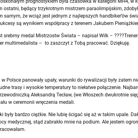
oskonałym prognostykiem była czasówka w kategorii MH4, w któ
 Ten ostatni, będący trzykrotnym mistrzem paraolimpijskim, zdoby
m samym, że wciąż jest jednym z najlepszych handbiker’ów świa
e sukcesy są wynikiem współpracy z terenem Jakubem Pieniążki
est srebrny medal Mistrzostw Świata – napisał Wilk – ????Trenerz
ner multimedalista – to zaszczyt z Tobą pracować. Dziękuję.
 w Polsce panowały upały, warunki do rywalizacji były zatem ni
rudne trasy i wysokie temperatury to niełatwe połączenie. Najba
przewodniczką Aleksandrą Tecław, (we Włoszech dwukrotnie się
iału w ceremonii wręczenia medali.
 były bardzo ciężkie. Nie lubię ścigać się aż w takim upale. Da
y medycznej, stąd zabrakło mnie na podium. Ale jestem ogro
 pracowałam.