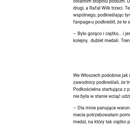
ostatnim stopniu podium. D
drugi, a Rafał Wilk trzeci.
wspólnego, podkreślając ty
fanpage-u podkreślił, że t
– Było gorąco i ciężko… i j
kolejny, dublet medali. Tre
We Włoszech podobnie jak i
zawodnicy podkreślali, że t
Podkościelna startująca z 
nie była w stanie wziąć udz
– Dla mnie panujące warunki
mecie potrzebowałam pomoc
medal, na który tak ciężko