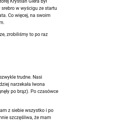
rej Krystian Giera był
ł srebro w wyścigu ze startu
ta. Co więcej, na swoim
em.
e, zrobiliśmy to po raz
ezwykle trudne. Nasi
rdziej narzekała Iwona
gnęły po brąz). Po czasówce
łam z siebie wszystko i po
mnie szczęśliwa, że mam