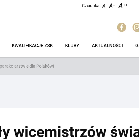
Czcionka:
KWALIFIKACJE ZSK
KLUBY
AKTUALNOŚCI
G
 parakolarstwie dla Polaków!
uły wicemistrzów świ