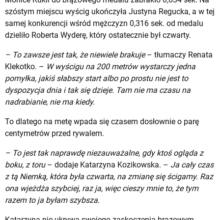
szóstym miejscu wyścig ukończyła Justyna Regucka, a w tej
samej konkurencji wśród mężczyzn 0,316 sek. od medalu
dzieliło Roberta Wyderę, który ostatecznie był czwarty.
– To zawsze jest tak, że niewiele brakuje
– tłumaczy Renata
Klekotko. –
W wyścigu na 200 metrów wystarczy jedna
pomyłka, jakiś słabszy start albo po prostu nie jest to
dyspozycja dnia i tak się dzieje. Tam nie ma czasu na
nadrabianie, nie ma kiedy.
To dlatego na metę wpada się czasem dosłownie o parę
centymetrów przed rywalem.
– To jest tak naprawdę niezauważalne, gdy ktoś ogląda z
boku, z toru
– dodaje Katarzyna Kozikowska. –
Ja cały czas
z tą Niemką, która była czwarta, na zmianę się ścigamy. Raz
ona wjeżdża szybciej, raz ja, więc cieszy mnie to, że tym
razem to ja byłam szybsza.
Katarzyna nie ukrywa swojego zaskoczenia brązowym