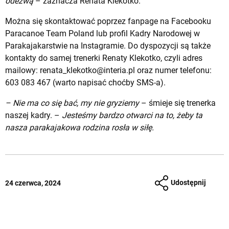
odezwą
– zaznacza Renata Klekotko.
Można się skontaktować poprzez
fanpage na Facebooku
Paracanoe Team Poland
lub
profil Kadry Narodowej w
Parakajakarstwie na Instagramie
. Do dyspozycji są także
kontakty do samej trenerki Renaty Klekotko, czyli adres
mailowy:
renata_klekotko@interia.pl
oraz numer telefonu:
603 083 467 (warto napisać choćby SMS-a).
– Nie ma co się bać, my nie gryziemy
– śmieje się trenerka
naszej kadry. –
Jesteśmy bardzo otwarci na to, żeby ta
nasza parakajakowa rodzina rosła w siłę.
Udostępnij
24 czerwca, 2024