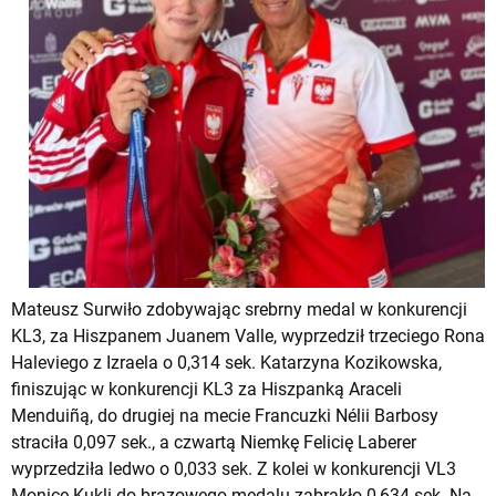
Mateusz Surwiło zdobywając srebrny medal w konkurencji
KL3, za Hiszpanem Juanem Valle, wyprzedził trzeciego Rona
Haleviego z Izraela o 0,314 sek. Katarzyna Kozikowska,
finiszując w konkurencji KL3 za Hiszpanką Araceli
Menduiñą, do drugiej na mecie Francuzki Nélii Barbosy
straciła 0,097 sek., a czwartą Niemkę Felicię Laberer
wyprzedziła ledwo o 0,033 sek. Z kolei w konkurencji VL3
Monice Kukli do brązowego medalu zabrakło 0,634 sek. Na