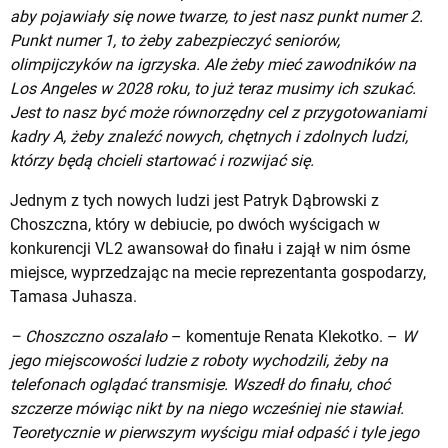
aby pojawiały się nowe twarze, to jest nasz punkt numer 2.
Punkt numer 1, to żeby zabezpieczyć seniorów,
olimpijczyków na igrzyska. Ale żeby mieć zawodników na
Los Angeles w 2028 roku, to już teraz musimy ich szukać.
Jest to nasz być może równorzędny cel z przygotowaniami
kadry A, żeby znaleźć nowych, chętnych i zdolnych ludzi,
którzy będą chcieli startować i rozwijać się.
Jednym z tych nowych ludzi jest Patryk Dąbrowski z
Choszczna, który w debiucie, po dwóch wyścigach w
konkurencji VL2 awansował do finału i zajął w nim ósme
miejsce, wyprzedzając na mecie reprezentanta gospodarzy,
Tamasa Juhasza.
– Choszczno oszalało
– komentuje Renata Klekotko. –
W
jego miejscowości ludzie z roboty wychodzili, żeby na
telefonach oglądać transmisje. Wszedł do finału, choć
szczerze mówiąc nikt by na niego wcześniej nie stawiał.
Teoretycznie w pierwszym wyścigu miał odpaść i tyle jego