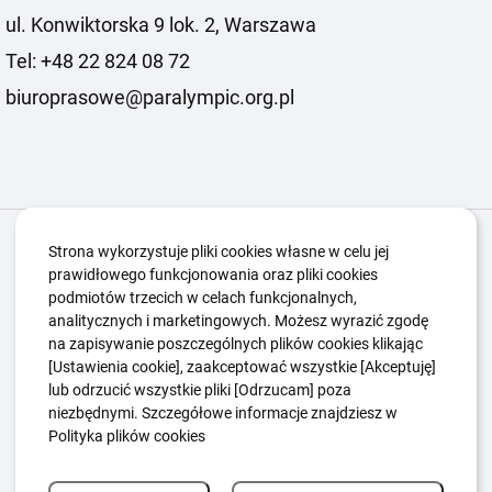
ul. Konwiktorska 9 lok. 2, Warszawa
Tel: +48 22 824 08 72
biuroprasowe@paralympic.org.pl
Igrzyska Paralimpijskie
O nas
Projekty
Strona wykorzystuje pliki cookies własne w celu jej
prawidłowego funkcjonowania oraz pliki cookies
Kwalifikacje ZSK
Kluby
Aktualności
Galeria
podmiotów trzecich w celach funkcjonalnych,
Edukacja
Guttmanny
Kontakt
analitycznych i marketingowych. Możesz wyrazić zgodę
na zapisywanie poszczególnych plików cookies klikając
[Ustawienia cookie], zaakceptować wszystkie [Akceptuję]
lub odrzucić wszystkie pliki [Odrzucam] poza
Polityka Ochrony Dzieci
Sygnaliści
niezbędnymi. Szczegółowe informacje znajdziesz w
Polityka plików cookie
Polityka prywatności
Polityka plików cookies