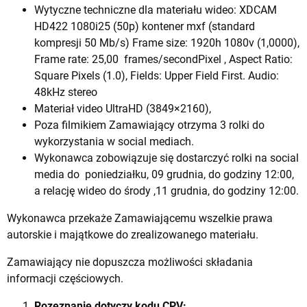
Wytyczne techniczne dla materiału wideo: XDCAM
HD422 1080i25 (50p) kontener mxf (standard
kompresji 50 Mb/s) Frame size: 1920h 1080v (1,0000),
Frame rate: 25,00 frames/secondPixel , Aspect Ratio:
Square Pixels (1.0), Fields: Upper Field First. Audio:
48kHz stereo
Materiał video UltraHD (3849×2160),
Poza filmikiem Zamawiający otrzyma 3 rolki do
wykorzystania w social mediach.
Wykonawca zobowiązuje się dostarczyć rolki na social
media do poniedziałku, 09 grudnia, do godziny 12:00,
a relację wideo do środy ,11 grudnia, do godziny 12:00.
Wykonawca przekaże Zamawiającemu wszelkie prawa
autorskie i majątkowe do zrealizowanego materiału.
Zamawiający nie dopuszcza możliwości składania
informacji częściowych.
Rozeznanie dotyczy kodu CPV: