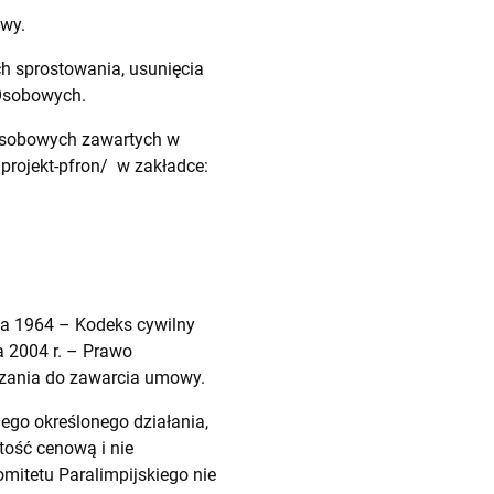
owy.
h sprostowania, usunięcia
 Osobowych.
 osobowych zawartych w
/projekt-pfron/ w zakładce:
nia 1964 – Kodeks cywilny
a 2004 r. – Prawo
ązania do zawarcia umowy.
ego określonego działania,
rtość cenową i nie
mitetu Paralimpijskiego nie