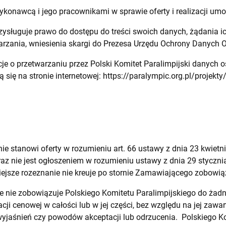
onawcą i jego pracownikami w sprawie oferty i realizacji um
ługuje prawo do dostępu do treści swoich danych, żądania ic
warzania, wniesienia skargi do Prezesa Urzędu Ochrony Danych
 o przetwarzaniu przez Polski Komitet Paralimpijski danych
 się na stronie internetowej: https://paralympic.org.pl/projekty
nie stanowi oferty w rozumieniu art. 66 ustawy z dnia 23 kwiet
raz nie jest ogłoszeniem w rozumieniu ustawy z dnia 29 styczni
iejsze rozeznanie nie kreuje po stornie Zamawiającego zobowi
e nie zobowiązuje Polskiego Komitetu Paralimpijskiego do żadn
cji cenowej w całości lub w jej części, bez względu na jej zawa
yjaśnień czy powodów akceptacji lub odrzucenia. Polskiego Ko