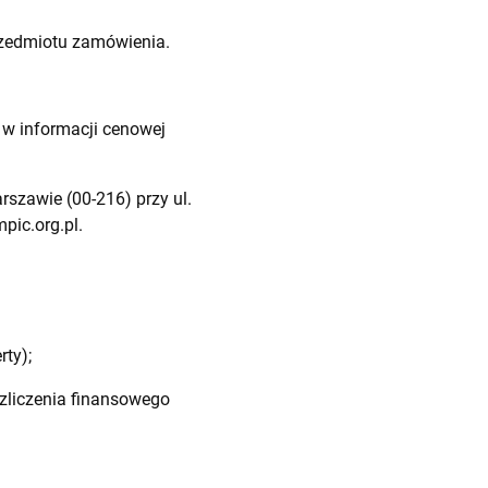
rzedmiotu zamówienia.
w informacji cenowej
szawie (00-216) przy ul.
pic.org.pl
.
ty);
zliczenia finansowego