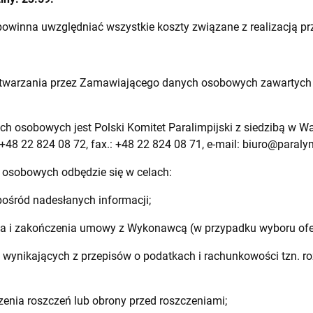
powinna uwzględniać wszystkie koszty związane z realizacją p
zetwarzania przez Zamawiającego danych osobowych zawartych 
osobowych jest Polski Komitet Paralimpijski z siedzibą w War
.: +48 22 824 08 72, fax.: +48 22 824 08 71, e-mail:
biuro@paralym
osobowych odbędzie się w celach:
ród nadesłanych informacji;
 i zakończenia umowy z Wykonawcą (w przypadku wyboru ofer
wynikających z przepisów o podatkach i rachunkowości tzn. ro
ia roszczeń lub obrony przed roszczeniami;