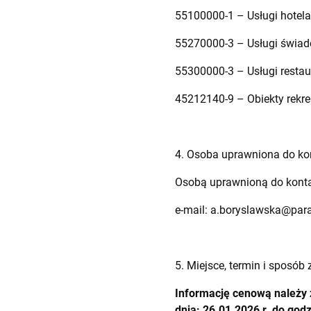
55100000-1 – Usługi hotela
55270000-3 – Usługi świadc
55300000-3 – Usługi restau
45212140-9 – Obiekty rekre
4. Osoba uprawniona do k
Osobą uprawnioną do konta
e-mail:
a.boryslawska@para
5. Miejsce, termin i sposób 
Informację cenową należy z
dnia: 26.01.2026 r. do godz