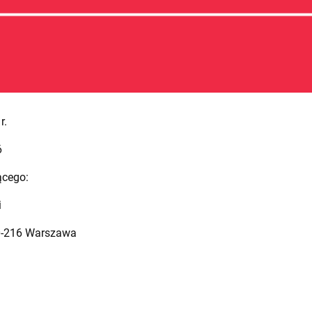
r.
6
ącego:
i
 00-216 Warszawa