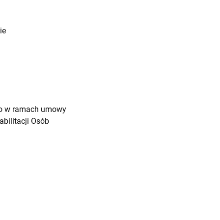
ie
ego w ramach umowy
ilitacji Osób