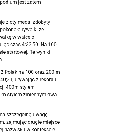
 podium jest zatem
je złoty medal zdobyty
pokonała rywalki ze
walkę w walce o
kując czas 4:33,50. Na 100
e startowej. Te wyniki
a.
S2 Polak na 100 oraz 200 m
40;31, urywając z rekordu
cji 400m stylem
200m stylem zmiennym dwa
ch na szczególną uwagę
um, zajmując drugie miejsce
ej nazwisku w kontekście