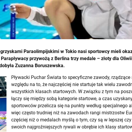
Igrzyskami Paraolimpijskimi w Tokio nasi sportowcy mieli ok
arapływacy przywożą z Berlina trzy medale – złoty dla Oliwii 
 zdobyła Zuzanna Boruszewska.
Pływacki Puchar Świata to specyficzne zawody, rządzące
względu na to, że najczęściej nie startuje tak wielu zawo
wszystkich klasach startowych. W związku z tym na pos
łączy się między sobą kategorie startowe, a czas uzyskan
sportowców przelicza się na punkty według specjalnego a
więc często trudniej niż na zawodach rangi mistrzostw E
częściej niż o medalach myślą o tym, czy są w lepszej czy
swoich najgroźniejszych rywali w obrębie ich klasy starto