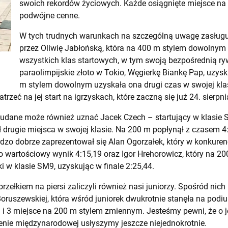
swoich rekordów życiowych. Każde osiągnięte miejsce na
podwójne cenne.
W tych trudnych warunkach na szczególną uwagę zasługu
przez Oliwię Jabłońską, która na 400 m stylem dowolnym 
wszystkich klas startowych, w tym swoją bezpośrednią ry
paraolimpijskie złoto w Tokio, Węgierkę Biankę Pap, uzys
m stylem dowolnym uzyskała ona drugi czas w swojej klasi
zeć na jej start na igrzyskach, które zaczną się już 24. sierpni
udane może również uznać Jacek Czech – startujący w klasie 
rugie miejsca w swojej klasie. Na 200 m popłynął z czasem 4:
dzo dobrze zaprezentował się Alan Ogorzałek, który w konkuren
 wartościowy wynik 4:15,19 oraz Igor Hrehorowicz, który na 
i w klasie SM9, uzyskując w finale 2:25,44.
orzełkiem na piersi zaliczyli również nasi juniorzy. Spośród ni
oruszewskiej, która wśród juniorek dwukrotnie stanęła na podi
i 3 miejsce na 200 m stylem zmiennym. Jesteśmy pewni, że o j
nie międzynarodowej usłyszymy jeszcze niejednokrotnie.