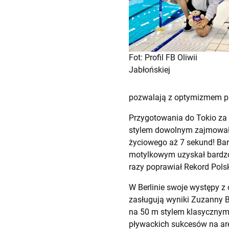
Fot: Profil FB Oliwii
Jabłońskiej
pozwalają z optymizmem patr
Przygotowania do Tokio za 
stylem dowolnym zajmował d
życiowego aż 7 sekund! Bar
motylkowym uzyskał bardzo
razy poprawiał Rekord Polsk
W Berlinie swoje występy z 
zasługują wyniki Zuzanny B
na 50 m stylem klasycznym 
pływackich sukcesów na are