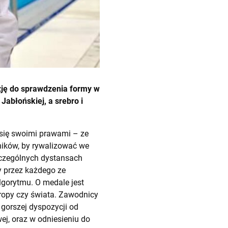
azję do sprawdzenia formy w
Jabłońskiej, a srebro i
 się swoimi prawami – ze
dników, by rywalizować we
zczególnych dystansach
y przez każdego ze
lgorytmu. O medale jest
uropy czy świata. Zawodnicy
 gorszej dyspozycji od
wej, oraz w odniesieniu do