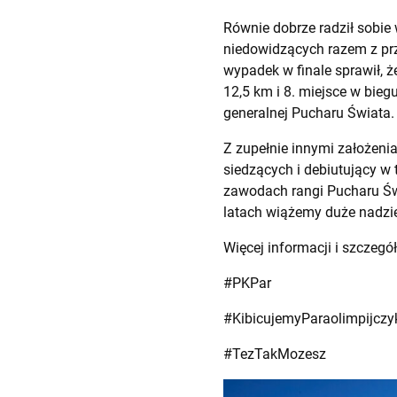
Równie dobrze radził sobie
niedowidzących razem z prz
wypadek w finale sprawił, ż
12,5 km i 8. miejsce w bieg
generalnej Pucharu Świata.
Z zupełnie innymi założenia
siedzących i debiutujący w 
zawodach rangi Pucharu Św
latach wiążemy duże nadzie
Więcej informacji i szczegó
#PKPar
#KibicujemyParaolimpijcz
#TezTakMozesz