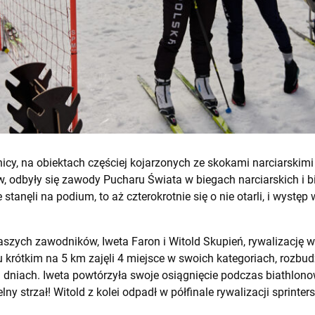
icy, na obiektach częściej kojarzonych ze skokami narciarskim
, odbyły się zawody Pucharu Świata w biegach narciarskich i bi
stanęli na podium, to aż czterokrotnie się o nie otarli, i występ
aszych zawodników, Iweta Faron i Witold Skupień, rywalizację w
krótkim na 5 km zajęli 4 miejsce w swoich kategoriach, rozbud
ch dniach. Iweta powtórzyła swoje osiągnięcie podczas biathlon
lny strzał! Witold z kolei odpadł w półfinale rywalizacji sprinters