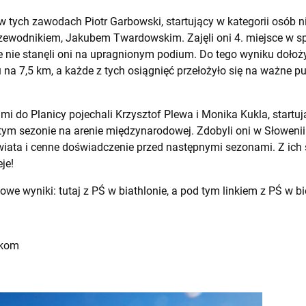
 w tych zawodach Piotr Garbowski, startujący w kategorii osób 
ewodnikiem, Jakubem Twardowskim. Zajęli oni 4. miejsce w spri
e nie stanęli oni na upragnionym podium. Do tego wyniku dołoży
u na 7,5 km, a każde z tych osiągnięć przełożyło się na ważne pu
mi do Planicy pojechali Krzysztof Plewa i Monika Kukla, startu
tym sezonie na arenie międzynarodowej. Zdobyli oni w Słowenii 
iata i cenne doświadczenie przed następnymi sezonami. Z ich 
je!
łowe wyniki:
tutaj z PŚ w biathlonie,
a pod tym linkiem z PŚ w bi
ykom