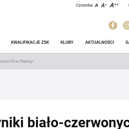
Czcionka:
KWALIFIKACJE ZSK
KLUBY
AKTUALNOŚCI
G
czas PŚ w Planicy!
niki biało-czerwony