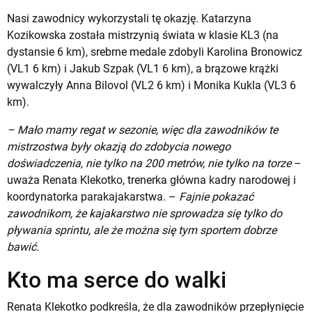
Nasi zawodnicy wykorzystali tę okazję. Katarzyna
Kozikowska została mistrzynią świata w klasie KL3 (na
dystansie 6 km), srebrne medale zdobyli Karolina Bronowicz
(VL1 6 km) i Jakub Szpak (VL1 6 km), a brązowe krążki
wywalczyły Anna Bilovol (VL2 6 km) i Monika Kukla (VL3 6
km).
– Mało mamy regat w sezonie, więc dla zawodników te
mistrzostwa były okazją do zdobycia nowego
doświadczenia, nie tylko na 200 metrów, nie tylko na torze
–
uważa Renata Klekotko, trenerka główna kadry narodowej i
koordynatorka parakajakarstwa. –
Fajnie pokazać
zawodnikom, że kajakarstwo nie sprowadza się tylko do
pływania sprintu, ale że można się tym sportem dobrze
bawić.
Kto ma serce do walki
Renata Klekotko podkreśla, że dla zawodników przepłynięcie