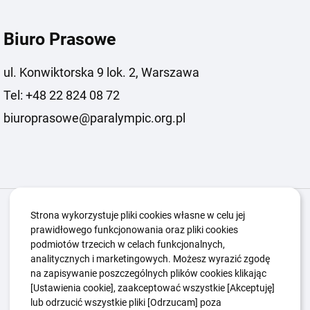
Biuro Prasowe
ul. Konwiktorska 9 lok. 2, Warszawa
Tel: +48 22 824 08 72
biuroprasowe@paralympic.org.pl
Igrzyska Paralimpijskie
O nas
Projekty
Strona wykorzystuje pliki cookies własne w celu jej
prawidłowego funkcjonowania oraz pliki cookies
Kwalifikacje ZSK
Kluby
Aktualności
Galeria
podmiotów trzecich w celach funkcjonalnych,
Edukacja
Guttmanny
Kontakt
analitycznych i marketingowych. Możesz wyrazić zgodę
na zapisywanie poszczególnych plików cookies klikając
[Ustawienia cookie], zaakceptować wszystkie [Akceptuję]
lub odrzucić wszystkie pliki [Odrzucam] poza
Polityka Ochrony Dzieci
Sygnaliści