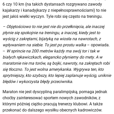
6 czy 10 km (na takich dystansach rozgrywano zawody
kajakarzy i kanadyjkarzy z niepełnosprawnościami) to nie
jest jakiś wielki wyczyn. Tyle robi się często na treningu.
– Objętościowo to nie jest nie do przełknięcia, ale inaczej
płynie się spokojnie na treningu, a inaczej, kiedy jest to
wyścig z zakrętami, bijatyką na wiosła na nawrotach, z
wpływaniem na siebie. To jest po prostu walka
– opowiada.
–
W sprincie na 200 metrów każdy ma swój tor i tak w
białych rękawiczkach, elegancko płyniemy do mety. A w
maratonie nie ma torów, są bojki, nawroty, na zakrętach robi
się tłoczno. To jest wolna amerykanka. Wygrywa ten, kto
sprytniejszy, kto szybszy, kto lepiej zaplanuje wyścig, uniknie
błędów i wykorzysta błędy przeciwnika.
Maraton nie jest dyscypliną paralimpijską, pomaga jednak
choćby zainteresować sportem nowych zawodników, z
którymi później ciężko pracują trenerzy klubowi. A także
przekonać do dalszego wysiłku obecnych kadrowiczów.