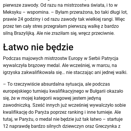
pierwsze zawody. Od razu na mistrzostwa świata, i to w
Meksyku – wspomina. – Byłam przerażona, bo taki długi lot,
prawie 24 godziny i od razu zawody tak wielkiej rangi. Więc
przez ten cały stres przegrałam pierwszą walkę z bardzo
silną Brazylijką. Ale nie zraziłam się, wręcz przeciwnie.
Łatwo nie będzie
Podczas majowych mistrzostw Europy w Serbii Patrycja
wywalczyła brązowy medal. Ale wcześniej, w marcu, na
igrzyska zakwalifikowała się… nie staczając ani jednej walki.
– To rzeczywiście absurdalna sytuacja, ale podczas
europejskiego turnieju kwalifikacyjnego w Bułgarii okazało
się, że w mojej kategorii wagowej jestem jedyną
zawodniczką. Sześć innych już wcześniej wywalczyło sobie
kwalifikację do Paryża poprzez ranking i inne turnieje. Ale
tutaj, w Paryżu, o medal nie będzie już tak łatwo – startuje
12 naprawdę bardzo silnych dziewczyn oraz Greczynka z