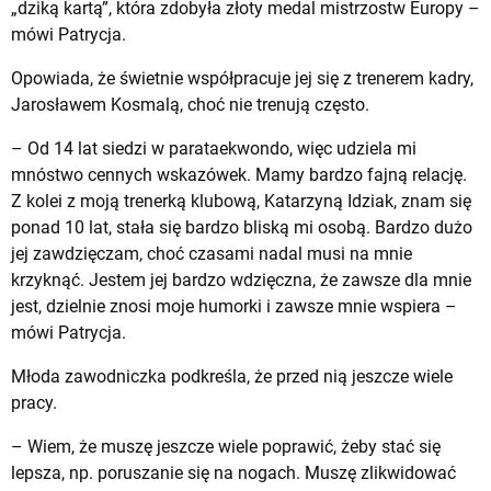
„dziką kartą”, która zdobyła złoty medal mistrzostw Europy –
mówi Patrycja.
Opowiada, że świetnie współpracuje jej się z trenerem kadry,
Jarosławem Kosmalą, choć nie trenują często.
– Od 14 lat siedzi w parataekwondo, więc udziela mi
mnóstwo cennych wskazówek. Mamy bardzo fajną relację.
Z kolei z moją trenerką klubową, Katarzyną Idziak, znam się
ponad 10 lat, stała się bardzo bliską mi osobą. Bardzo dużo
jej zawdzięczam, choć czasami nadal musi na mnie
krzyknąć. Jestem jej bardzo wdzięczna, że zawsze dla mnie
jest, dzielnie znosi moje humorki i zawsze mnie wspiera –
mówi Patrycja.
Młoda zawodniczka podkreśla, że przed nią jeszcze wiele
pracy.
– Wiem, że muszę jeszcze wiele poprawić, żeby stać się
lepsza, np. poruszanie się na nogach. Muszę zlikwidować