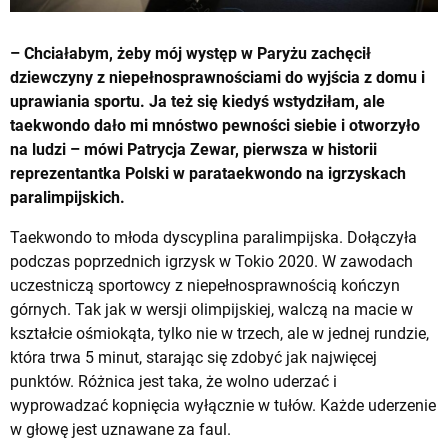
– Chciałabym, żeby mój występ w Paryżu zachęcił
dziewczyny z niepełnosprawnościami do wyjścia z domu i
uprawiania sportu. Ja też się kiedyś wstydziłam, ale
taekwondo dało mi mnóstwo pewności siebie i otworzyło
na ludzi – mówi Patrycja Zewar, pierwsza w historii
reprezentantka Polski w parataekwondo na igrzyskach
paralimpijskich.
Taekwondo to młoda dyscyplina paralimpijska. Dołączyła
podczas poprzednich igrzysk w Tokio 2020. W zawodach
uczestniczą sportowcy z niepełnosprawnością kończyn
górnych. Tak jak w wersji olimpijskiej, walczą na macie w
kształcie ośmiokąta, tylko nie w trzech, ale w jednej rundzie,
która trwa 5 minut, starając się zdobyć jak najwięcej
punktów. Różnica jest taka, że wolno uderzać i
wyprowadzać kopnięcia wyłącznie w tułów. Każde uderzenie
w głowę jest uznawane za faul.