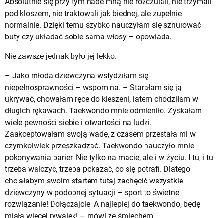
Absolutnie się przy tym nade mną nie rozczulali, nie trzymali
pod kloszem, nie traktowali jak biednej, ale zupełnie
normalnie. Dzięki temu szybko nauczyłam się sznurować
buty czy układać sobie sama włosy – opowiada.
Nie zawsze jednak było jej lekko.
– Jako młoda dziewczyna wstydziłam się
niepełnosprawności – wspomina. – Starałam się ją
ukrywać, chowałam ręce do kieszeni, latem chodziłam w
długich rękawach. Taekwondo mnie odmieniło. Zyskałam
wiele pewności siebie i otwartości na ludzi.
Zaakceptowałam swoją wadę, z czasem przestała mi w
czymkolwiek przeszkadzać. Taekwondo nauczyło mnie
pokonywania barier. Nie tylko na macie, ale i w życiu. I tu, i tu
trzeba walczyć, trzeba pokazać, co się potrafi. Dlatego
chciałabym swoim startem tutaj zachęcić wszystkie
dziewczyny w podobnej sytuacji – sport to świetne
rozwiązanie! Dołączajcie! A najlepiej do taekwondo, będę
miała więcej rywalek! – mówi ze śmiechem.