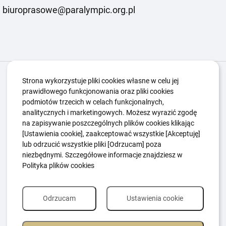
biuroprasowe@paralympic.org.pl
Igrzyska Paralimpijskie
O nas
Projekty
Strona wykorzystuje pliki cookies własne w celu jej
prawidłowego funkcjonowania oraz pliki cookies
Kwalifikacje ZSK
Kluby
Aktualności
Galeria
podmiotów trzecich w celach funkcjonalnych,
Edukacja
Guttmanny
Kontakt
analitycznych i marketingowych. Możesz wyrazić zgodę
na zapisywanie poszczególnych plików cookies klikając
[Ustawienia cookie], zaakceptować wszystkie [Akceptuję]
lub odrzucić wszystkie pliki [Odrzucam] poza
Polityka Ochrony Dzieci
Sygnaliści
niezbędnymi. Szczegółowe informacje znajdziesz w
Polityka plików cookie
Polityka prywatności
Polityka plików cookies
Odrzucam
Ustawienia cookie