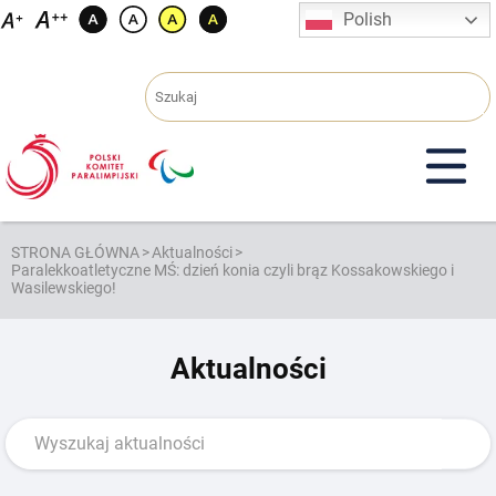
Przejdź
Polish
do
treści
STRONA GŁÓWNA
>
Aktualności
>
Paralekkoatletyczne MŚ: dzień konia czyli brąz Kossakowskiego i
Wasilewskiego!
Aktualności