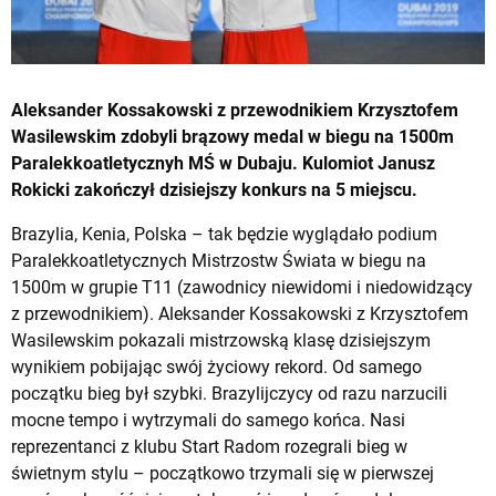
Aleksander Kossakowski z przewodnikiem Krzysztofem
Wasilewskim zdobyli brązowy medal w biegu na 1500m
Paralekkoatletycznyh MŚ w Dubaju. Kulomiot Janusz
Rokicki zakończył dzisiejszy konkurs na 5 miejscu.
Brazylia, Kenia, Polska – tak będzie wyglądało podium
Paralekkoatletycznych Mistrzostw Świata w biegu na
1500m w grupie T11 (zawodnicy niewidomi i niedowidzący
z przewodnikiem). Aleksander Kossakowski z Krzysztofem
Wasilewskim pokazali mistrzowską klasę dzisiejszym
wynikiem pobijając swój życiowy rekord. Od samego
początku bieg był szybki. Brazylijczycy od razu narzucili
mocne tempo i wytrzymali do samego końca. Nasi
reprezentanci z klubu Start Radom rozegrali bieg w
świetnym stylu – początkowo trzymali się w pierwszej