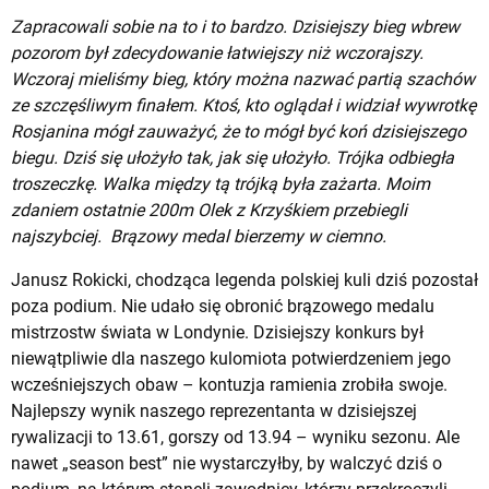
Zapracowali sobie na to i to bardzo. Dzisiejszy bieg wbrew
pozorom był zdecydowanie łatwiejszy niż wczorajszy.
Wczoraj mieliśmy bieg, który można nazwać partią szachów
ze szczęśliwym finałem. Ktoś, kto oglądał i widział wywrotkę
Rosjanina mógł zauważyć, że to mógł być koń dzisiejszego
biegu. Dziś się ułożyło tak, jak się ułożyło. Trójka odbiegła
troszeczkę. Walka między tą trójką była zażarta. Moim
zdaniem ostatnie 200m Olek z Krzyśkiem przebiegli
najszybciej. Brązowy medal bierzemy w ciemno.
Janusz Rokicki, chodząca legenda polskiej kuli dziś pozostał
poza podium. Nie udało się obronić brązowego medalu
mistrzostw świata w Londynie. Dzisiejszy konkurs był
niewątpliwie dla naszego kulomiota potwierdzeniem jego
wcześniejszych obaw – kontuzja ramienia zrobiła swoje.
Najlepszy wynik naszego reprezentanta w dzisiejszej
rywalizacji to 13.61, gorszy od 13.94 – wyniku sezonu. Ale
nawet „season best” nie wystarczyłby, by walczyć dziś o