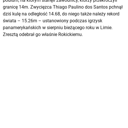
podium, na którym stanęli zawodnicy, którzy przekroczyli
granicę 14m. Zwycięzca Thiago Paulino dos Santos pchnął
dziś kulę na odległość 14.68, do niego także należy rekord
świata – 15.26m – ustanowiony podczas igrzysk
panamerykańskich w sierpniu bieżącego roku w Limie.
Zresztą odebrał go właśnie Rokickiemu.