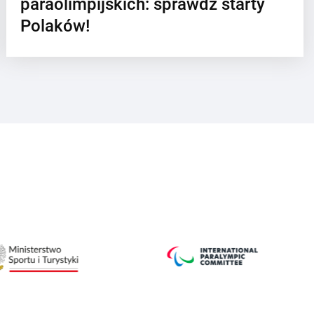
paraolimpijskich: sprawdź starty
Polaków!