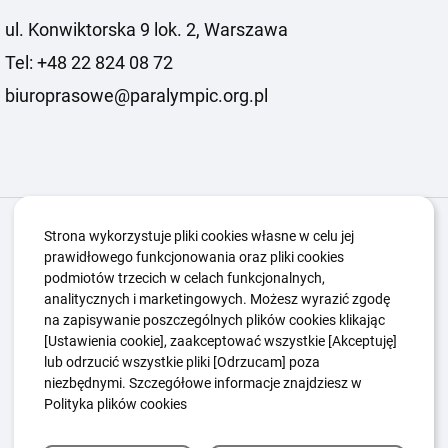
ul. Konwiktorska 9 lok. 2, Warszawa
Tel: +48 22 824 08 72
biuroprasowe@paralympic.org.pl
Igrzyska Paralimpijskie
O nas
Projekty
Strona wykorzystuje pliki cookies własne w celu jej
prawidłowego funkcjonowania oraz pliki cookies
Kwalifikacje ZSK
Kluby
Aktualności
Galeria
podmiotów trzecich w celach funkcjonalnych,
Edukacja
Guttmanny
Kontakt
analitycznych i marketingowych. Możesz wyrazić zgodę
na zapisywanie poszczególnych plików cookies klikając
[Ustawienia cookie], zaakceptować wszystkie [Akceptuję]
lub odrzucić wszystkie pliki [Odrzucam] poza
Polityka Ochrony Dzieci
Sygnaliści
niezbędnymi. Szczegółowe informacje znajdziesz w
Polityka plików cookie
Polityka prywatności
Polityka plików cookies