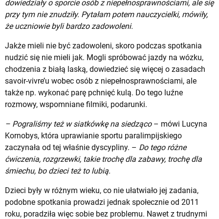
dowiedziały o sporcie osób z niepełnosprawnościami, ale się
przy tym nie znudziły. Pytałam potem nauczycielki, mówiły,
że uczniowie byli bardzo zadowoleni.
Jakże mieli nie być zadowoleni, skoro podczas spotkania
nudzić się nie mieli jak. Mogli spróbować jazdy na wózku,
chodzenia z białą laską, dowiedzieć się więcej o zasadach
savoir-vivre’u wobec osób z niepełnosprawnościami, ale
także np. wykonać parę pchnięć kulą. Do tego luźne
rozmowy, wspomniane filmiki, podarunki.
– Pograliśmy też w siatkówkę na siedząco
– mówi Lucyna
Kornobys, która uprawianie sportu paralimpijskiego
zaczynała od tej właśnie dyscypliny. –
Do tego różne
ćwiczenia, rozgrzewki, takie trochę dla zabawy, trochę dla
śmiechu, bo dzieci też to lubią.
Dzieci były w różnym wieku, co nie ułatwiało jej zadania,
podobne spotkania prowadzi jednak społecznie od 2011
roku, poradziła więc sobie bez problemu. Nawet z trudnymi