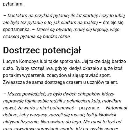
pytaniami.
– Dostałam na przykład pytanie, ile lat startuję i czy to lubię,
ale było też pytanie o to, jak siadam na toaletę
– śmieje się
sportsmenka. –
Dzieci są otwarte, mniej się krępują, więc
czasem pytania są bardzo różne.
Dostrzec potencjał
Lucyna Kornobys lubi takie spotkania. Jej także dają bardzo
dużo. Byłaby szczęśliwa, gdyby kiedyś okazało się, że ktoś
po takim wydarzeniu zdecydował się uprawiać sport.
Zwłaszcza że sama dostrzega czasem u uczniów talent.
– Muszę powiedzieć, że było dwóch chłopaków, którzy
naprawdę fajnie sobie radzili z pchnięciem kulą, mówiłam
nawet, że warto z nimi potrenować
– przyznaje. –
Natomiast
dobrze, żeby wszyscy zaczęli się ruszać, byli jakkolwiek
aktywni fizycznie. Namawiam do tego. Nie musi to być od
razu zawodowe uprawianie sportu. Idź na zwykły spacer,