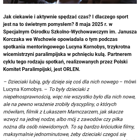
Jak ciekawie i aktywnie spędzać czas? I dlaczego sport
jest na to świetnym pomysłem? 8 maja 2025 r. w
Specjalnym Ośrodku Szkolno-Wychowawczym im. Janusza
Korczaka we Wschowie opowiadała o tym podczas
spotkania mentoringowego Lucyna Kornobys, trzykrotna
wicemistrzyni paralimpijska w pchnięciu kulą. Partnerem
cyklu tego rodzaju spotkań, realizowanych przez Polski
Komitet Paralimpijski, jest ORLEN.
– Dzieciaki lubią, gdy dzieje się coś dla nich nowego
– mówi
Lucyna Kornobys. –
To były dzieciaki z
niepełnosprawnością, więc nie wszystko było dla nich nowe,
ale na pewno wrażenie zrobiły dyscypliny, o których
mówiłam, filmik z Łukaszem Mamczarzem, jak skacze
wzwyż na jednej nodze, albo mój z zawodów czy piłka
nożna dla osób niewidomych. To są bardzo króciutkie filmy,
maksymalnie jednominutowe, żeby dzieciaki czegoś się