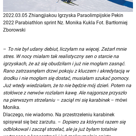
2022.03.05 Zhiangjiakou Igrzyska Paraolimpijskie Pekin
2022 Parabiathlon sprint Nz. Monika Kukla Fot. Bartłomiej
Zborowski
–
To nie był udany debiut, liczyłam na więcej. Zeżarł mnie
stres. W nocy miałam tak realistyczny sen o starcie na
igrzyskach, że aż się obudziłam i już nie mogłam zasnąć.
Rano zatrzasnęłam drzwi pokoju z kluczem i akredytacją w
środku i nie mogłam się dostać, musiałam szukać pomocy.
Już wtedy wiedziałam, że to nie będzie mój dzień. Potem na
stołówce z nerwów rozlałam kawę. Ale najgorsze przyszło
na pierwszym strzelaniu – zaciął mi się karabinek
– mówi
Monika.
Dlaczego, nie wiadomo. Na przestrzeleniu karabinek
spisywał się bez zarzutu. –
Dopiero za którymś razem się
odblokował i zaczął strzelać, ale ja już byłam totalnie