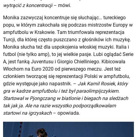
wytrącić z koncentracji
– mówi.
Monika zazwyczaj koncentruje się słuchając… tureckiego
popu, w którym zakochała się podczas mistrzostw Europy w
ampfutbolu w Krakowie. Tam triumfowała reprezentacja
Turcji, dla której często puszczano z głośników ich muzykę.
Monika słucha też dla uspokojenia włoskiej muzyki. Italia i
futbol (nie tylko amp), to jej wielkie pasje. Lubi oglądać Serie
A, jest fanką Juventusu i Giorgio Chielliniego. Kibicowała
Włochom na Euro 2020 od pierwszego meczu. Jest też
członkiem tworzącej się reprezentacji Polski w ampfutbolu,
gdzie występuje jako napastnik. –
Jak Kamil Rosiek, który
gra w kadrze ampfutbolu i też był paraolimpijczykiem.
Startował w Pjongczang w biatlonie i biegach na sledżach
tak jak ja. Ale na razie wszystko podporządkowałam
startowi na igrzyskach
– opowiada.