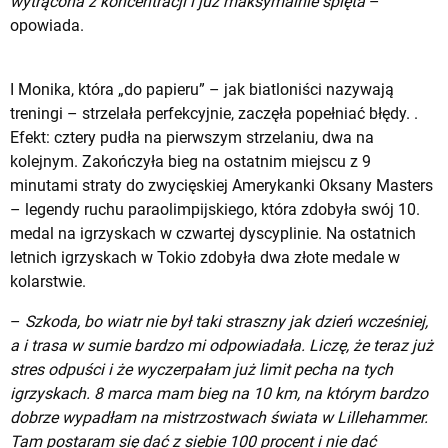
wytrącona z koncentracji i już maksymalnie spięta
–
opowiada.
I Monika, która „do papieru” – jak biatloniści nazywają
treningi – strzelała perfekcyjnie, zaczęła popełniać błędy. .
Efekt: cztery pudła na pierwszym strzelaniu, dwa na
kolejnym. Zakończyła bieg na ostatnim miejscu z 9
minutami straty do zwycięskiej Amerykanki Oksany Masters
– legendy ruchu paraolimpijskiego, która zdobyła swój 10.
medal na igrzyskach w czwartej dyscyplinie. Na ostatnich
letnich igrzyskach w Tokio zdobyła dwa złote medale w
kolarstwie.
–
Szkoda, bo wiatr nie był taki straszny jak dzień wcześniej,
a i trasa w sumie bardzo mi odpowiadała. Liczę, że teraz już
stres odpuści i że wyczerpałam już limit pecha na tych
igrzyskach. 8 marca mam bieg na 10 km, na którym bardzo
dobrze wypadłam na mistrzostwach świata w Lillehammer.
Tam postaram się dać z siebie 100 procent i nie dać