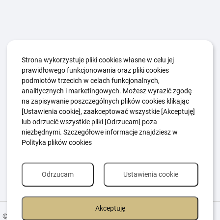
Igrzyska Paralimpijskie
O nas
Projekty
Strona wykorzystuje pliki cookies własne w celu jej
prawidłowego funkcjonowania oraz pliki cookies
Kwalifikacje ZSK
Kluby
Aktualności
Galeria
podmiotów trzecich w celach funkcjonalnych,
Edukacja
Guttmanny
Kontakt
analitycznych i marketingowych. Możesz wyrazić zgodę
na zapisywanie poszczególnych plików cookies klikając
[Ustawienia cookie], zaakceptować wszystkie [Akceptuję]
lub odrzucić wszystkie pliki [Odrzucam] poza
Polityka Ochrony Dzieci
Sygnaliści
niezbędnymi. Szczegółowe informacje znajdziesz w
Polityka plików cookie
Polityka prywatności
Polityka plików cookies
Odrzucam
Ustawienia cookie
Akceptuję
© 2026 All Rights Reserved.