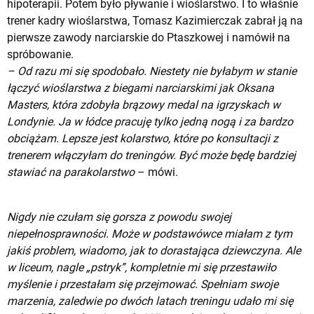
hipoterapii. Potem było pływanie i wioślarstwo. I to właśnie
trener kadry wioślarstwa, Tomasz Kazimierczak zabrał ją na
pierwsze zawody narciarskie do Ptaszkowej i namówił na
spróbowanie.
– Od razu mi się spodobało. Niestety nie byłabym w stanie
łączyć wioślarstwa z biegami narciarskimi jak Oksana
Masters, która zdobyła brązowy medal na igrzyskach w
Londynie. Ja w łódce pracuję tylko jedną nogą i za bardzo
obciążam. Lepsze jest kolarstwo, które po konsultacji z
trenerem włączyłam do treningów. Być może będę bardziej
stawiać na parakolarstwo
– mówi.
Nigdy nie czułam się gorsza z powodu swojej
niepełnosprawności. Może w podstawówce miałam z tym
jakiś problem, wiadomo, jak to dorastająca dziewczyna. Ale
w liceum, nagle „pstryk”, kompletnie mi się przestawiło
myślenie i przestałam się przejmować. Spełniam swoje
marzenia, zaledwie po dwóch latach treningu udało mi się