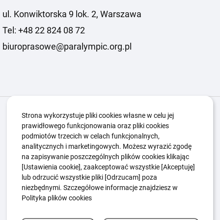
ul. Konwiktorska 9 lok. 2, Warszawa
Tel: +48 22 824 08 72
biuroprasowe@paralympic.org.pl
Igrzyska Paralimpijskie
O nas
Projekty
Strona wykorzystuje pliki cookies własne w celu jej
prawidłowego funkcjonowania oraz pliki cookies
Kwalifikacje ZSK
Kluby
Aktualności
Galeria
podmiotów trzecich w celach funkcjonalnych,
Edukacja
Guttmanny
Kontakt
analitycznych i marketingowych. Możesz wyrazić zgodę
na zapisywanie poszczególnych plików cookies klikając
[Ustawienia cookie], zaakceptować wszystkie [Akceptuję]
lub odrzucić wszystkie pliki [Odrzucam] poza
Polityka Ochrony Dzieci
Sygnaliści
niezbędnymi. Szczegółowe informacje znajdziesz w
Polityka plików cookie
Polityka prywatności
Polityka plików cookies