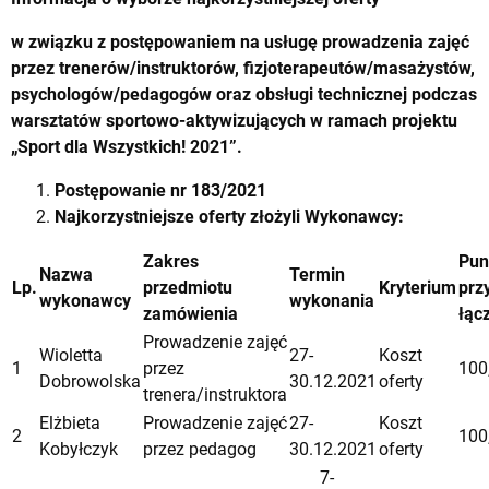
w związku z postępowaniem
na usługę prowadzenia
zajęć
przez trenerów/instruktorów, fizjoterapeutów/masażystów,
psychologów/pedagogów oraz obsługi technicznej podczas
warsztatów sportowo-aktywizujących w ramach projektu
„Sport dla Wszystkich! 2021”.
Postępowanie
nr 183/2021
Najkorzystniejsze oferty złożyli Wykonawcy:
Zakres
Pun
Nazwa
Termin
Lp.
przedmiotu
Kryterium
prz
wykonawcy
wykonania
zamówienia
łąc
Prowadzenie zajęć
Wioletta
27-
Koszt
1
przez
100
Dobrowolska
30.12.2021
oferty
trenera/instruktora
Elżbieta
Prowadzenie zajęć
27-
Koszt
2
100
Kobyłczyk
przez pedagog
30.12.2021
oferty
7-