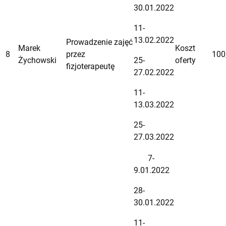
30.01.2022
11-
13.02.2022
Prowadzenie zajęć
Marek
Koszt
8
przez
100
Żychowski
25-
oferty
fizjoterapeutę
27.02.2022
11-
13.03.2022
25-
27.03.2022
7-
9.01.2022
28-
30.01.2022
11-