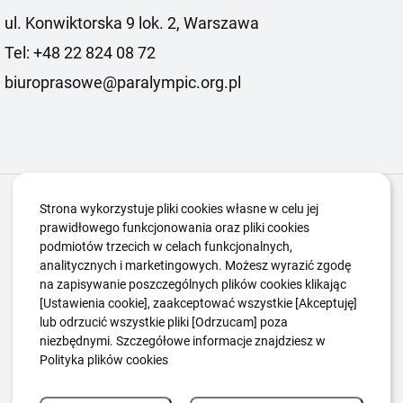
ul. Konwiktorska 9 lok. 2, Warszawa
Tel: +48 22 824 08 72
biuroprasowe@paralympic.org.pl
Igrzyska Paralimpijskie
O nas
Projekty
Strona wykorzystuje pliki cookies własne w celu jej
prawidłowego funkcjonowania oraz pliki cookies
Kwalifikacje ZSK
Kluby
Aktualności
Galeria
podmiotów trzecich w celach funkcjonalnych,
Edukacja
Guttmanny
Kontakt
analitycznych i marketingowych. Możesz wyrazić zgodę
na zapisywanie poszczególnych plików cookies klikając
[Ustawienia cookie], zaakceptować wszystkie [Akceptuję]
lub odrzucić wszystkie pliki [Odrzucam] poza
Polityka Ochrony Dzieci
Sygnaliści
niezbędnymi. Szczegółowe informacje znajdziesz w
Polityka plików cookie
Polityka prywatności
Polityka plików cookies