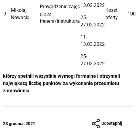
13.02.2022
Prowadzenie zajęć
Mikołaj
Koszt
9
przez
100
Nowacki
25-
oferty
trenera/instruktora
27.02.2022
11-
13.03.2022
25-
27.03.2022
którzy spełnili wszystkie wymogi formalne i otrzymali
największą liczbę punktów za wykonanie przedmiotu
zamówienia.
Udostępnij
23 grudnia, 2021