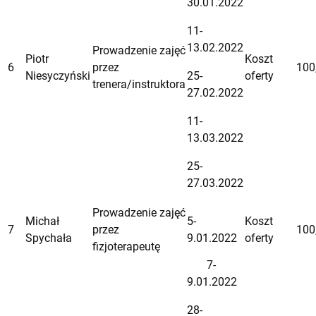
30.01.2022
11-
13.02.2022
Prowadzenie zajęć
Piotr
Koszt
6
przez
100
Niesyczyński
25-
oferty
trenera/instruktora
27.02.2022
11-
13.03.2022
25-
27.03.2022
Prowadzenie zajęć
Michał
5-
Koszt
7
przez
100
Spychała
9.01.2022
oferty
fizjoterapeutę
7-
9.01.2022
28-