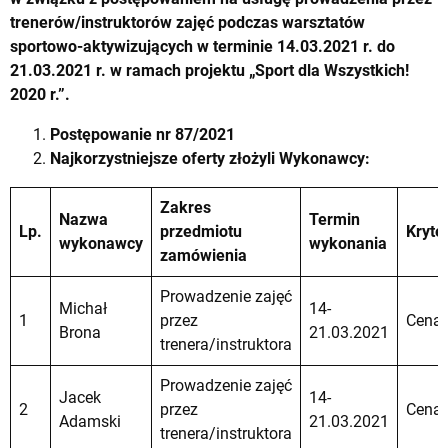
trenerów/instruktorów zajęć podczas warsztatów
sportowo-aktywizujących w terminie 14.03.2021 r. do
21.03.2021 r. w ramach projektu „Sport dla Wszystkich!
2020 r.”.
Postępowanie
nr 87/2021
Najkorzystniejsze oferty złożyli Wykonawcy:
Zakres
Nazwa
Termin
Lp.
przedmiotu
Kryte
wykonawcy
wykonania
zamówienia
Prowadzenie zajęć
Michał
14-
1
przez
Cena
Brona
21.03.2021
trenera/instruktora
Prowadzenie zajęć
Jacek
14-
2
przez
Cena
Adamski
21.03.2021
trenera/instruktora