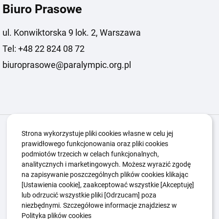
Biuro Prasowe
ul. Konwiktorska 9 lok. 2, Warszawa
Tel: +48 22 824 08 72
biuroprasowe@paralympic.org.pl
Igrzyska Paralimpijskie
O nas
Projekty
Strona wykorzystuje pliki cookies własne w celu jej
prawidłowego funkcjonowania oraz pliki cookies
Kwalifikacje ZSK
Kluby
Aktualności
Galeria
podmiotów trzecich w celach funkcjonalnych,
Edukacja
Guttmanny
Kontakt
analitycznych i marketingowych. Możesz wyrazić zgodę
na zapisywanie poszczególnych plików cookies klikając
[Ustawienia cookie], zaakceptować wszystkie [Akceptuję]
lub odrzucić wszystkie pliki [Odrzucam] poza
Polityka Ochrony Dzieci
Sygnaliści
niezbędnymi. Szczegółowe informacje znajdziesz w
Polityka plików cookie
Polityka prywatności
Polityka plików cookies