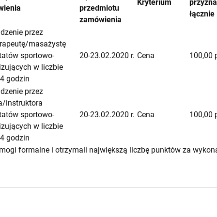
Kryterium
przyzn
ienia
przedmiotu
łącznie
zamówienia
dzenie przez
terapeutę/masażystę
tatów sportowo-
20-23.02.2020 r.
Cena
100,00 
zujących w liczbie
24 godzin
dzenie przez
a/instruktora
tatów sportowo-
20-23.02.2020 r.
Cena
100,00 
zujących w liczbie
24 godzin
wymogi formalne i otrzymali największą liczbę punktów za wyko