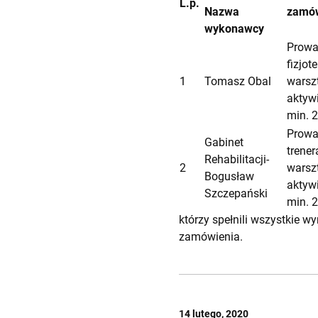
L.p.
Nazwa
zamów
wykonawcy
Prowa
fizjo
1
Tomasz Obal
warsz
aktywi
min. 
Prowa
Gabinet
trener
Rehabilitacji-
2
warsz
Bogusław
aktywi
Szczepański
min. 
którzy spełnili wszystkie 
zamówienia.
14 lutego, 2020