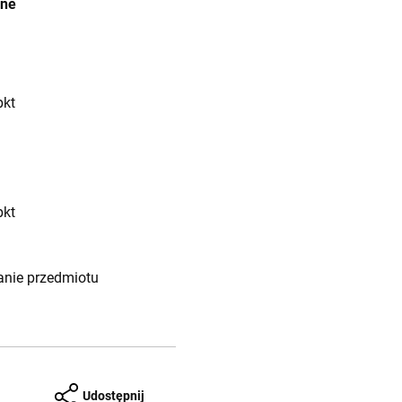
ane
pkt
pkt
nanie przedmiotu
Udostępnij