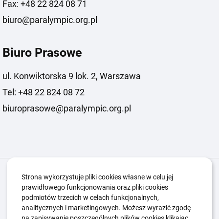
Fax: +48 22 824 08 71
biuro@paralympic.org.pl
Biuro Prasowe
ul. Konwiktorska 9 lok. 2, Warszawa
Tel: +48 22 824 08 72
biuroprasowe@paralympic.org.pl
Igrzyska Paralimpijskie
O nas
Projekty
Strona wykorzystuje pliki cookies własne w celu jej
prawidłowego funkcjonowania oraz pliki cookies
Kwalifikacje ZSK
Kluby
Aktualności
Galeria
podmiotów trzecich w celach funkcjonalnych,
Edukacja
Guttmanny
Kontakt
analitycznych i marketingowych. Możesz wyrazić zgodę
na zapisywanie poszczególnych plików cookies klikając