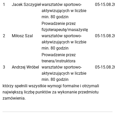
1
Jacek Szczygieł
warsztatów sportowo-
05-15.08.2
aktywizujących w liczbie
min. 80 godzin
Prowadzenie przez
fizjoterapeutę/masażystę
2
Miłosz Szal
warsztatów sportowo-
05-15.08.2
aktywizujących w liczbie
min. 80 godzin
Prowadzenie przez
trenera/instruktora
3
Andrzej Wróbel
warsztatów sportowo-
05-15.08.2
aktywizujących w liczbie
min. 80 godzin
którzy spełnili wszystkie wymogi formalne i otrzymali
największą liczbę punktów za wykonanie przedmiotu
zamówienia.