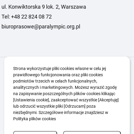
ul. Konwiktorska 9 lok. 2, Warszawa
Tel: +48 22 824 08 72
biuroprasowe@paralympic.org.pl
Igrzyska Paralimpijskie
O nas
Projekty
Strona wykorzystuje pliki cookies własne w celu jej
prawidłowego funkcjonowania oraz pliki cookies
Kwalifikacje ZSK
Kluby
Aktualności
Galeria
podmiotów trzecich w celach funkcjonalnych,
Edukacja
Guttmanny
Kontakt
analitycznych i marketingowych. Możesz wyrazić zgodę
na zapisywanie poszczególnych plików cookies klikając
[Ustawienia cookie], zaakceptować wszystkie [Akceptuję]
lub odrzucić wszystkie pliki [Odrzucam] poza
Polityka Ochrony Dzieci
Sygnaliści
niezbędnymi. Szczegółowe informacje znajdziesz w
Polityka plików cookie
Polityka prywatności
Polityka plików cookies