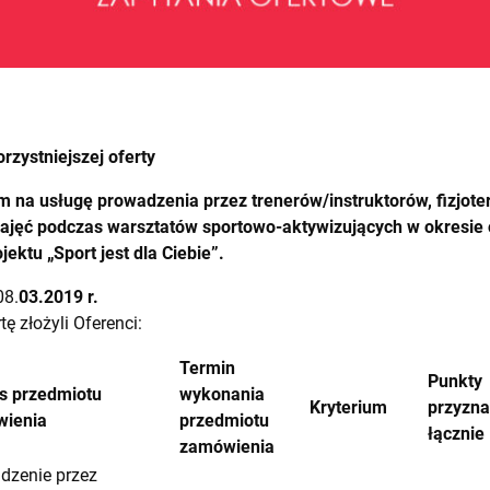
rzystniejszej oferty
m na usługę
prowadzenia przez trenerów/instruktorów, fizjo
ęć podczas warsztatów sportowo-aktywizujących w okresie o
ektu „Sport jest dla Ciebie”.
08.
03.2019 r.
tę złożyli Oferenci:
Termin
Punkty
s przedmiotu
wykonania
Kryterium
przyzn
ienia
przedmiotu
łącznie
zamówienia
dzenie przez