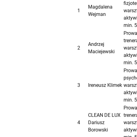
fizjo
Magdalena
1
warsz
Wejman
aktywi
min. 
Prowa
trener
Andrzej
2
warsz
Maciejewski
aktywi
min. 
Prowa
psych
3
Ireneusz Klimek
warsz
aktywi
min. 
Prowa
CLEAN DE LUX
trener
4
Dariusz
warsz
Borowski
aktywi