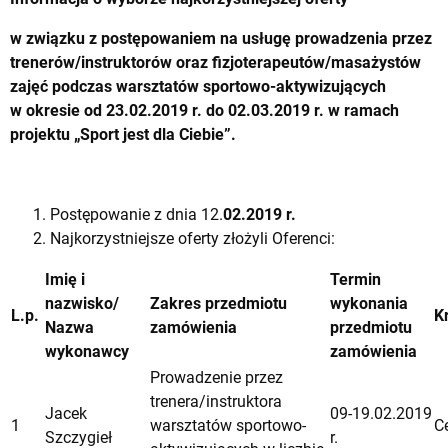
w związku z postępowaniem na usługę
prowadzenia przez
trenerów/instruktorów oraz fizjoterapeutów/masażystów
zajęć podczas warsztatów sportowo-aktywizujących
w okresie od 23.02.2019 r. do 02.03.2019 r. w ramach
projektu „Sport jest dla Ciebie”.
Postępowanie z dnia 12.
02.2019 r.
Najkorzystniejsze oferty złożyli Oferenci:
Imię i
Termin
nazwisko/
Zakres przedmiotu
wykonania
L.p.
K
Nazwa
zamówienia
przedmiotu
wykonawcy
zamówienia
Prowadzenie przez
trenera/instruktora
Jacek
09-19.02.2019
1
warsztatów sportowo-
C
Szczygieł
r.