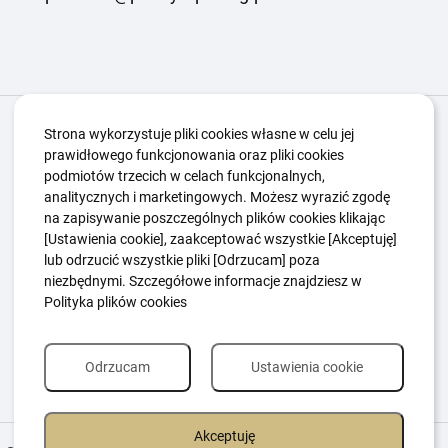
Igrzyska Paralimpijskie
O nas
Projekty
Strona wykorzystuje pliki cookies własne w celu jej
prawidłowego funkcjonowania oraz pliki cookies
Kwalifikacje ZSK
Kluby
Aktualności
Galeria
podmiotów trzecich w celach funkcjonalnych,
Edukacja
Guttmanny
Kontakt
analitycznych i marketingowych. Możesz wyrazić zgodę
na zapisywanie poszczególnych plików cookies klikając
[Ustawienia cookie], zaakceptować wszystkie [Akceptuję]
lub odrzucić wszystkie pliki [Odrzucam] poza
Polityka Ochrony Dzieci
Sygnaliści
niezbędnymi. Szczegółowe informacje znajdziesz w
Polityka plików cookie
Polityka prywatności
Polityka plików cookies
Odrzucam
Ustawienia cookie
Akceptuję