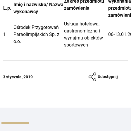
Zakres przedmiotu
wykonania
Imię i nazwisko/ Nazwa
L.p.
zamówienia
przedmiot
wykonawcy
zamówien
Usługa hotelowa,
Ośrodek Przygotowań
gastronomiczna i
1
Paraolimpijskich Sp. z
06-13.01.2
wynajmu obiektów
o.o.
sportowych
Udostępnij
3 stycznia, 2019