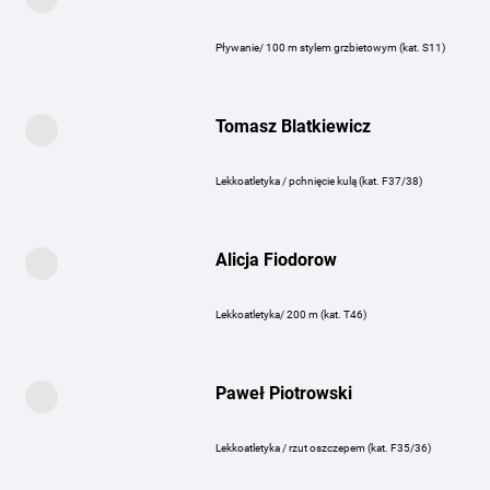
Pływanie/ 100 m stylem grzbietowym (kat. S11)
Tomasz Blatkiewicz
Lekkoatletyka / pchnięcie kulą (kat. F37/38)
Alicja Fiodorow
Lekkoatletyka/ 200 m (kat. T46)
Paweł Piotrowski
Lekkoatletyka / rzut oszczepem (kat. F35/36)