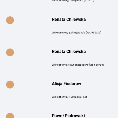
Tenis stołowy/ drużynowo (kl. 6-10)
Renata Chilewska
Lekkoatletyka/ pchnięcie kulą (kat. F35/36)
Renata Chilewska
Lekkoatletyka / rzut oszczepem (kat. F35/36)
Alicja Fiodorow
Lekkoatletyka/ 100 m (kat. T46)
Paweł Piotrowski