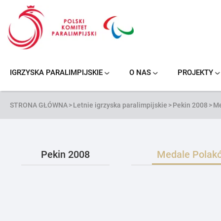
Przejdź
do
treści
IGRZYSKA PARALIMPIJSKIE
O NAS
PROJEKTY
NOWY JORK/STOKE MANDEVILLE 1984
PARANARCIARSTWO ALPEJSKIE
KOSZYKÓWKA NA WÓZKACH
PODNOSZENIE CIĘŻARÓW
SIATKÓWKA NA SIEDZĄCO
PARANARCIARSTWO BIEGOWE
STRONA GŁÓWNA
>
Letnie igrzyska paralimpijskie
>
Pekin 2008
>
Me
Pekin 2008
Medale Polak