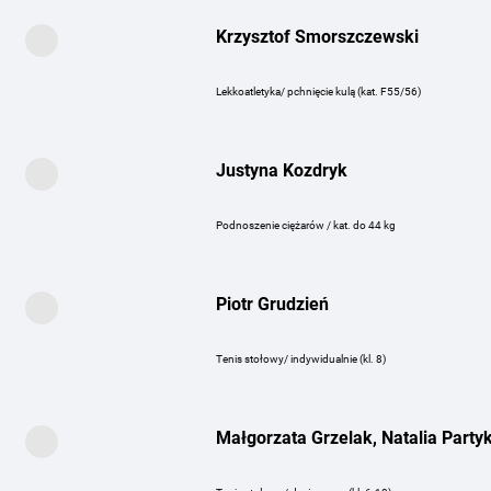
Krzysztof Smorszczewski
Lekkoatletyka/ pchnięcie kulą (kat. F55/56)
Justyna Kozdryk
Podnoszenie ciężarów / kat. do 44 kg
Piotr Grudzień
Tenis stołowy/ indywidualnie (kl. 8)
Małgorzata Grzelak, Natalia Party