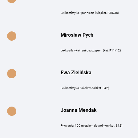
Lekkoatletyka / pchnięcie kulą (kat. F35/36)
Mirosław Pych
Lekkoatletyka/ rzut oszczepem (kat. F11/12)
Ewa Zielińska
Lekkoatletyka / skok w dal (kat. F42)
Joanna Mendak
Pływanie/ 100 m stylem dowolnym (kat. S12)