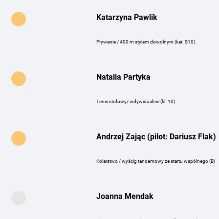
Katarzyna Pawlik
Pływanie / 400 m stylem dowolnym (kat. S10)
Natalia Partyka
Tenis stołowy/ indywidualnie (kl. 10)
Andrzej Zając (pilot: Dariusz Flak)
Kolarstwo / wyścig tandemowy ze startu wspólnego (B)
Joanna Mendak