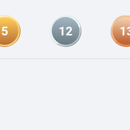
5
12
1