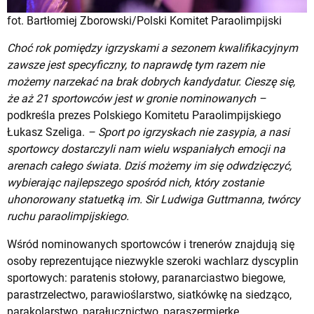
fot. Bartłomiej Zborowski/Polski Komitet Paraolimpijski
Choć rok pomiędzy igrzyskami a sezonem kwalifikacyjnym
zawsze jest specyficzny, to naprawdę tym razem nie
możemy narzekać na brak dobrych kandydatur. Cieszę się,
że aż 21 sportowców jest w gronie nominowanych –
podkreśla prezes Polskiego Komitetu Paraolimpijskiego
Łukasz Szeliga.
– Sport po igrzyskach nie zasypia, a nasi
sportowcy dostarczyli nam wielu wspaniałych emocji na
arenach całego świata. Dziś możemy im się odwdzięczyć,
wybierając najlepszego spośród nich, który zostanie
uhonorowany statuetką im. Sir Ludwiga Guttmanna, twórcy
ruchu paraolimpijskiego.
Wśród nominowanych sportowców i trenerów znajdują się
osoby reprezentujące niezwykle szeroki wachlarz dyscyplin
sportowych: paratenis stołowy, paranarciastwo biegowe,
parastrzelectwo, parawioślarstwo, siatkówkę na siedząco,
parakolarstwo, parałucznictwo, paraszermierkę,