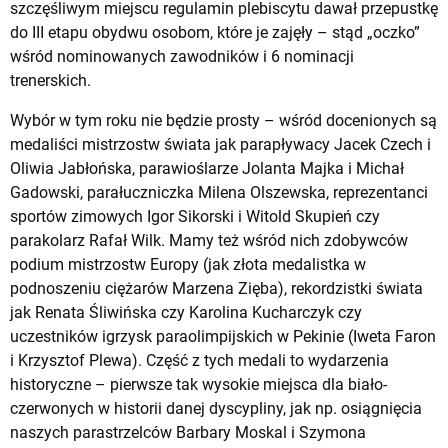
szczęśliwym miejscu regulamin plebiscytu dawał przepustkę
do III etapu obydwu osobom, które je zajęły – stąd „oczko”
wśród nominowanych zawodników i 6 nominacji
trenerskich.
Wybór w tym roku nie będzie prosty – wśród docenionych są
medaliści mistrzostw świata jak parapływacy Jacek Czech i
Oliwia Jabłońska, parawioślarze Jolanta Majka i Michał
Gadowski, parałuczniczka Milena Olszewska, reprezentanci
sportów zimowych Igor Sikorski i Witold Skupień czy
parakolarz Rafał Wilk. Mamy też wśród nich zdobywców
podium mistrzostw Europy (jak złota medalistka w
podnoszeniu ciężarów Marzena Zięba), rekordzistki świata
jak Renata Śliwińska czy Karolina Kucharczyk czy
uczestników igrzysk paraolimpijskich w Pekinie (Iweta Faron
i Krzysztof Plewa). Część z tych medali to wydarzenia
historyczne – pierwsze tak wysokie miejsca dla biało-
czerwonych w historii danej dyscypliny, jak np. osiągnięcia
naszych parastrzelców Barbary Moskal i Szymona