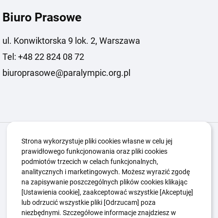
Biuro Prasowe
ul. Konwiktorska 9 lok. 2, Warszawa
Tel: +48 22 824 08 72
biuroprasowe@paralympic.org.pl
Igrzyska Paralimpijskie
O nas
Projekty
Strona wykorzystuje pliki cookies własne w celu jej
prawidłowego funkcjonowania oraz pliki cookies
Kwalifikacje ZSK
Kluby
Aktualności
Galeria
podmiotów trzecich w celach funkcjonalnych,
Edukacja
Guttmanny
Kontakt
analitycznych i marketingowych. Możesz wyrazić zgodę
na zapisywanie poszczególnych plików cookies klikając
[Ustawienia cookie], zaakceptować wszystkie [Akceptuję]
lub odrzucić wszystkie pliki [Odrzucam] poza
Polityka Ochrony Dzieci
Sygnaliści
niezbędnymi. Szczegółowe informacje znajdziesz w