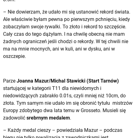
– Nie dowierzam, że udało mi się ustanowić rekord świata.
Ale właściwie byłam pewna po pierwszym pchnięciu, kiedy
zobaczyłam swoje rywalki. To złoto i rekord to szczęście.
Cały czas do tego dążyłam. I na chwilę obecną nie mam
żadnych ograniczeń jeśli chodzi o rekordy. W tej chwili nie
ma na mnie mocnych, ani w kuli, ani w dysku, ani w
oszczepie.
Parze
Joanna Mazur/Michal Stawicki (Start Tarnów)
startującej w kategorii T11 dla niewidomych i
niedowidzących zabrakło 0.01s, czyli mniej niż 10cm, do
złota. Tym samym nie udało im się obronić tytułu mistrzów
Europy zdobytego dwa lata temu w Grosseto. Musieli się
zadowolić
srebrnym medalem
.
– Każdy medal cieszy – powiedziała Mazur – podczas
biegu nie tylko rywalizacja z zawodniczkami jest