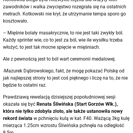
zawodników i walka zwycięstwo rozegrała się na ostatnich
metrach. Kotkowski nie krył, że utrzymanie tempa sporo go
kosztowało.
– Mięśnie bolały masakrycznie, to nie jest taki zwykły ból.
Każdy sprinter wie, co to jest za ból, wie ile wysiłku trzeba
włożyć, to jest tak mocne spięcie w mięśniach.
Ale z pewnością jest to ból wart ceremonii medalowej.
-Mazurek Dąbrowskiego, fakt, że mogę pokazać Polskę od
jak najlepszej strony to jest coś pięknego i liczę na to, że nie
będzie to ostatni raz.
Prawdziawą rewelacją dzisiejszej popołudniowej sesji
okazała się być
Renata Śliwińska (Start Gorzów Wlk.),
która nie tylko zdobyła złoto, ale także ustanowiła nowy
rekord świata
w pchnięciu kulą w kat. F40. Ważącą 3kg kulę
mierząca 1.25cm wzrostu Śliwińska pchnęła na odległość
8.5m.