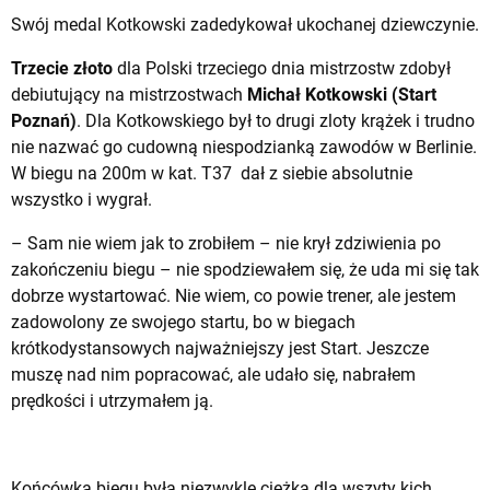
Swój medal Kotkowski zadedykował ukochanej dziewczynie.
Trzecie złoto
dla Polski trzeciego dnia mistrzostw zdobył
debiutujący na mistrzostwach
Michał Kotkowski (Start
Poznań)
. Dla Kotkowskiego był to drugi zloty krążek i trudno
nie nazwać go cudowną niespodzianką zawodów w Berlinie.
W biegu na 200m w kat. T37 dał z siebie absolutnie
wszystko i wygrał.
– Sam nie wiem jak to zrobiłem – nie krył zdziwienia po
zakończeniu biegu – nie spodziewałem się, że uda mi się tak
dobrze wystartować. Nie wiem, co powie trener, ale jestem
zadowolony ze swojego startu, bo w biegach
krótkodystansowych najważniejszy jest Start. Jeszcze
muszę nad nim popracować, ale udało się, nabrałem
prędkości i utrzymałem ją.
Końcówka biegu była niezwykle ciężka dla wszyty kich