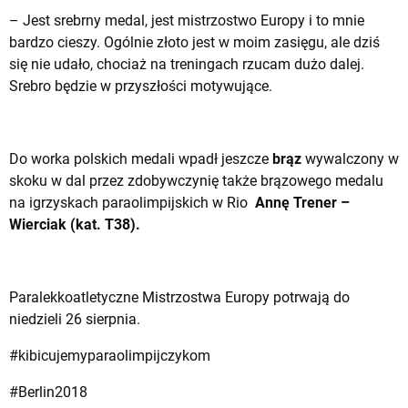
– Jest srebrny medal, jest mistrzostwo Europy i to mnie
bardzo cieszy. Ogólnie złoto jest w moim zasięgu, ale dziś
się nie udało, chociaż na treningach rzucam dużo dalej.
Srebro będzie w przyszłości motywujące.
Do worka polskich medali wpadł jeszcze
brąz
wywalczony w
skoku w dal przez zdobywczynię także brązowego medalu
na igrzyskach paraolimpijskich w Rio
Annę Trener –
Wierciak (kat. T38).
Paralekkoatletyczne Mistrzostwa Europy potrwają do
niedzieli 26 sierpnia.
#kibicujemyparaolimpijczykom
#Berlin2018