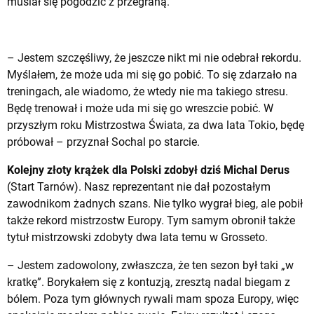
musiał się pogodzić z przegraną.
– Jestem szczęśliwy, że jeszcze nikt mi nie odebrał rekordu.
Myślałem, że może uda mi się go pobić. To się zdarzało na
treningach, ale wiadomo, że wtedy nie ma takiego stresu.
Będę trenował i może uda mi się go wreszcie pobić. W
przyszłym roku Mistrzostwa Świata, za dwa lata Tokio, będę
próbował – przyznał Sochal po starcie.
Kolejny złoty krążek dla Polski zdobył dziś Michal Derus
(Start Tarnów). Nasz reprezentant nie dał pozostałym
zawodnikom żadnych szans. Nie tylko wygrał bieg, ale pobił
także rekord mistrzostw Europy. Tym samym obronił także
tytuł mistrzowski zdobyty dwa lata temu w Grosseto.
– Jestem zadowolony, zwłaszcza, że ten sezon był taki „w
kratkę”. Borykałem się z kontuzją, zresztą nadal biegam z
bólem. Poza tym głównych rywali mam spoza Europy, więc