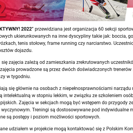
AKTYWNY! 2022
” przewidziana jest organizacja 60 sekcji sporto
towych ukierunkowanych na inne dyscypliny takie jak: boccia, goa
wózkach, tenis stołowy, frame running czy narciarstwo. Uczest
kosztów dojazdu.
 się zajęcia zależą od zamieszkania zrekrutowanych uczestnikó
a zajęcia prowadzone są przez dwóch doświadczonych trenerów
azy w tygodniu.
piają się głównie na osobach z niepełnosprawnościami narządu 
ą intelektualną w stopniu lekkim, w związku ze szkoleniem os
mpijskich. Zajęcia w sekcjach mogą być wstępem do przygody 
 i wyczynowym. Treningi są dostosowywane pod indywidualne mo
ne są postępy i poziom możliwości sportowych.
wane udziałem w projekcie mogą kontaktować się z Polskim Ko