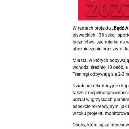
W ramach projektu „
Bądź 
pływackich i 35 sekcji spor
łucznictwo, szermierka na 
ubezpieczenie oraz zwrot 
Miasta, w których odbywają
wchodzi średnio 10 osób, 
Treningi odbywają się 2-3 r
Działania rekrutacyjne sku
także z niepełnosprawności
udział w igrzyskach parali
aspekcie rekreacyjnym, jak
w toku projektu monitorowa
Osoby, które są zaintereso