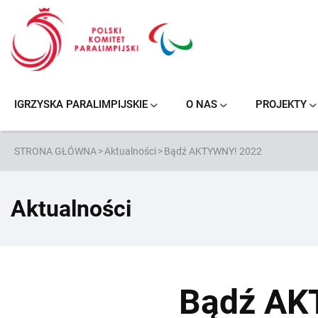
Przejdź
do
treści
IGRZYSKA PARALIMPIJSKIE
O NAS
PROJEKTY
NOWY JORK/STOKE MANDEVILLE 1984
PARANARCIARSTWO ALPEJSKIE
KOSZYKÓWKA NA WÓZKACH
PODNOSZENIE CIĘŻARÓW
SIATKÓWKA NA SIEDZĄCO
PARANARCIARSTWO BIEGOWE
STRONA GŁÓWNA
>
Aktualności
>
Bądź AKTYWNY! 2022
Aktualności
Bądź AK