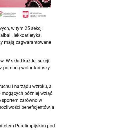
wych, w tym 25 sekcji
lball, lekkoatletyka,
nicy mają zagwarantowane
w. W skład każdej sekcji
 z pomocą wolontariuszy.
ruchu i narządu wzroku, a
ób mogących później wziąć
ze sportem zarówno w
żliwości beneficjentów, a
mitetem Paralimpijskim pod