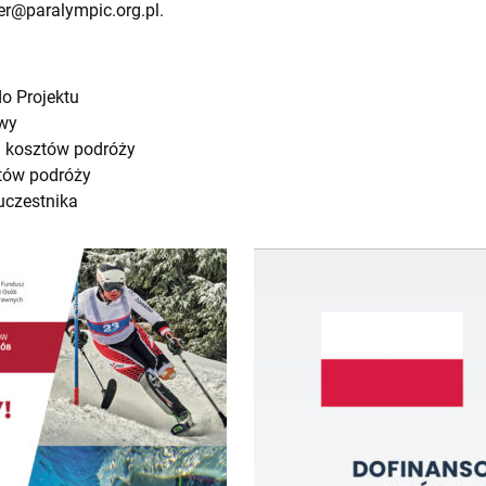
r@paralympic.org.pl
.
do Projektu
owy
a kosztów podróży
ztów podróży
uczestnika