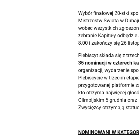
Wybór finałowej 20-stki spo
Mistrzostw Świata w Dubaju
wobec wszystkich zgłoszony
zebranie Kapituły odbędzie 
8.00 i zakończy się 26 list
Plebiscyt składa się z trze
35 nominacji w czterech k
organizacji, wydarzenie sp
Plebiscycie w trzecim etapi
przygotowanej platformie 
kto otrzyma najwięcej głos
Olimpijskim 5 grudnia oraz
Zwycięzcy otrzymają statue
NOMINOWANI W KATEGORI