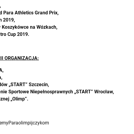
,
 Para Athletics Grand Prix
,
n 2019
,
w Koszykówce na Wózkach,
tro Cup 2019.
I ORGANIZACJA:
A,
a,
idów „START” Szczecin,
nie Sportowe Niepeł
nosprawnych „START” Wrocław,
znej „Olimp”.
jemyParaolimpijczykom