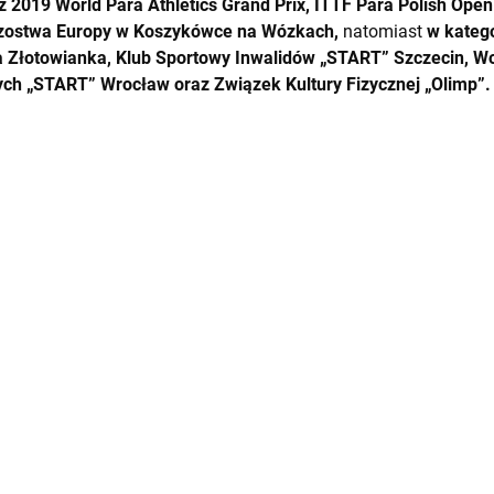
 2019 World Para Athletics Grand Prix, ITTF Para Polish Ope
rzostwa Europy w Koszykówce na Wózkach,
natomiast
w katego
Złotowianka, Klub Sportowy Inwalidów „START” Szczecin, W
h „START” Wrocław oraz Związek Kultury Fizycznej „Olimp”.