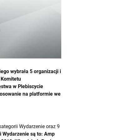
ego wybrała 5 organizacji i
o Komitetu
ęstwa w Plebiscycie
łosowanie na platformie we
kategorii Wydarzenie oraz 9
ii Wydarzenie są to: Amp