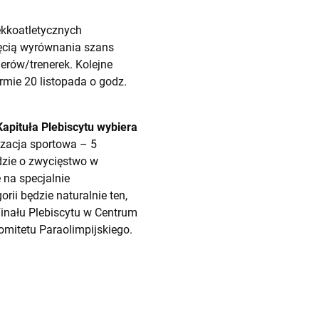
ekkoatletycznych
hęcią wyrównania szans
erów/trenerek. Kolejne
rmie 20 listopada o godz.
Kapituła Plebiscytu wybiera
nizacja sportowa – 5
dzie o zwycięstwo w
 na specjalnie
rii będzie naturalnie ten,
Finału Plebiscytu w Centrum
omitetu Paraolimpijskiego.