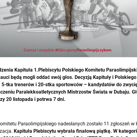
dzenia Kapituła
1.Plebiscytu Polskiego Komitetu Paraolimpijski
nauci będą mogli oddać swój głos. Decyzją Kapituły i Polskieg
a 5-tka trenerów i 20-stka sportowców – kandydatów do zwyci
czeniu Paralekkoatletycznych Mistrzostw Świata w Dubaju. G
zy 20 listopada i potrwa 7 dni.
Komitetu Paraolimpijskiego nadesłanych zostało 11 zgłoszeń w 
izacja.
Kapituła Plebiscytu wybrała finałową piątkę. W kategor