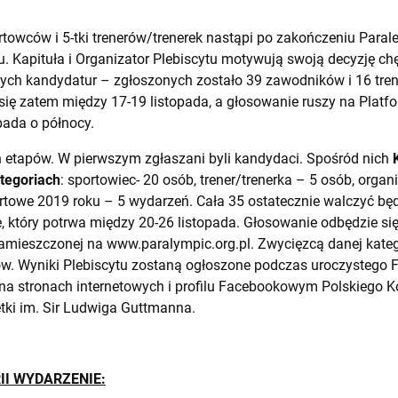
rtowców i 5-tki trenerów/trenerek nastąpi po zakończeniu Paral
. Kapituła i Organizator Plebiscytu motywują swoją decyzję c
ch kandydatur – zgłoszonych zostało 39 zawodników i 16 tren
się zatem między 17-19 listopada, a głosowanie ruszy na Platfo
opada o północy.
ch etapów. W pierwszym zgłaszani byli kandydaci. Spośród nich
ategoriach
: sportowiec- 20 osób, trener/trenerka – 5 osób, orga
ortowe 2019 roku – 5 wydarzeń. Cała 35 ostatecznie walczyć bę
e, który potrwa między 20-26 listopada. Głosowanie odbędzie się
zamieszczonej na
www.paralympic.org.pl
. Zwycięzcą danej katego
ów. Wyniki Plebiscytu zostaną ogłoszone podczas uroczystego 
 na stronach internetowych i profilu Facebookowym Polskiego K
tki im. Sir Ludwiga Guttmanna.
I WYDARZENIE: