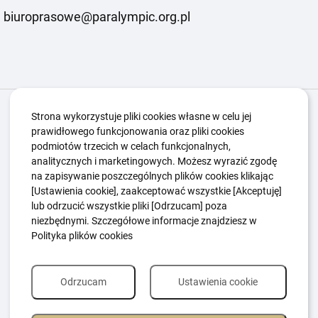
biuroprasowe@paralympic.org.pl
Igrzyska Paralimpijskie
O nas
Projekty
Strona wykorzystuje pliki cookies własne w celu jej
prawidłowego funkcjonowania oraz pliki cookies
Kwalifikacje ZSK
Kluby
Aktualności
Galeria
podmiotów trzecich w celach funkcjonalnych,
Edukacja
Guttmanny
Kontakt
analitycznych i marketingowych. Możesz wyrazić zgodę
na zapisywanie poszczególnych plików cookies klikając
[Ustawienia cookie], zaakceptować wszystkie [Akceptuję]
lub odrzucić wszystkie pliki [Odrzucam] poza
Polityka Ochrony Dzieci
Sygnaliści
niezbędnymi. Szczegółowe informacje znajdziesz w
Polityka plików cookie
Polityka prywatności
Polityka plików cookies
Odrzucam
Ustawienia cookie