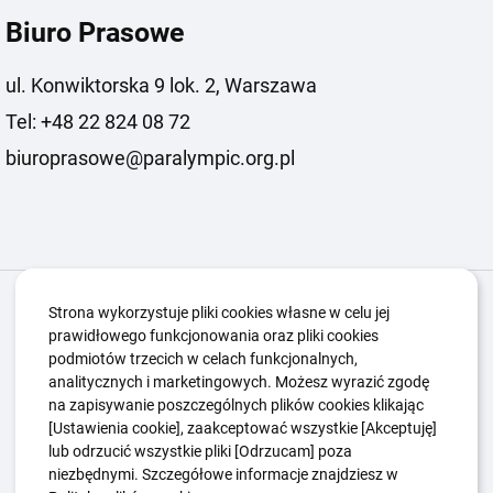
Biuro Prasowe
ul. Konwiktorska 9 lok. 2, Warszawa
Tel: +48 22 824 08 72
biuroprasowe@paralympic.org.pl
Igrzyska Paralimpijskie
O nas
Projekty
Strona wykorzystuje pliki cookies własne w celu jej
prawidłowego funkcjonowania oraz pliki cookies
Kwalifikacje ZSK
Kluby
Aktualności
Galeria
podmiotów trzecich w celach funkcjonalnych,
Edukacja
Guttmanny
Kontakt
analitycznych i marketingowych. Możesz wyrazić zgodę
na zapisywanie poszczególnych plików cookies klikając
[Ustawienia cookie], zaakceptować wszystkie [Akceptuję]
lub odrzucić wszystkie pliki [Odrzucam] poza
Polityka Ochrony Dzieci
Sygnaliści
niezbędnymi. Szczegółowe informacje znajdziesz w
Polityka plików cookie
Polityka prywatności