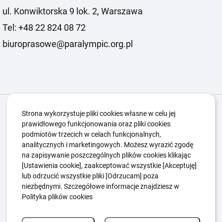
ul. Konwiktorska 9 lok. 2, Warszawa
Tel: +48 22 824 08 72
biuroprasowe@paralympic.org.pl
Igrzyska Paralimpijskie
O nas
Projekty
Strona wykorzystuje pliki cookies własne w celu jej
prawidłowego funkcjonowania oraz pliki cookies
Kwalifikacje ZSK
Kluby
Aktualności
Galeria
podmiotów trzecich w celach funkcjonalnych,
Edukacja
Guttmanny
Kontakt
analitycznych i marketingowych. Możesz wyrazić zgodę
na zapisywanie poszczególnych plików cookies klikając
[Ustawienia cookie], zaakceptować wszystkie [Akceptuję]
lub odrzucić wszystkie pliki [Odrzucam] poza
Polityka Ochrony Dzieci
Sygnaliści
niezbędnymi. Szczegółowe informacje znajdziesz w
Polityka plików cookie
Polityka prywatności
Polityka plików cookies