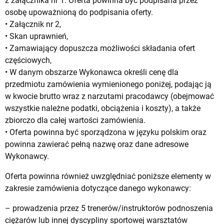
z załącznika nr 1. Oferta powinna być podpisana przez
osobę upoważnioną do podpisania oferty.
• Załącznik nr 2,
• Skan uprawnień,
• Zamawiający dopuszcza możliwości składania ofert
częściowych,
• W danym obszarze Wykonawca określi cenę dla
przedmiotu zamówienia wymienionego poniżej, podając ją
w kwocie brutto wraz z narzutami pracodawcy (obejmować
wszystkie należne podatki, obciążenia i koszty), a także
zbiorczo dla całej wartości zamówienia.
• Oferta powinna być sporządzona w języku polskim oraz
powinna zawierać pełną nazwę oraz dane adresowe
Wykonawcy.
Oferta powinna również uwzględniać poniższe elementy w
zakresie zamówienia dotyczące danego wykonawcy:
– prowadzenia przez 5 trenerów/instruktorów podnoszenia
ciężarów lub innej dyscypliny sportowej warsztatów