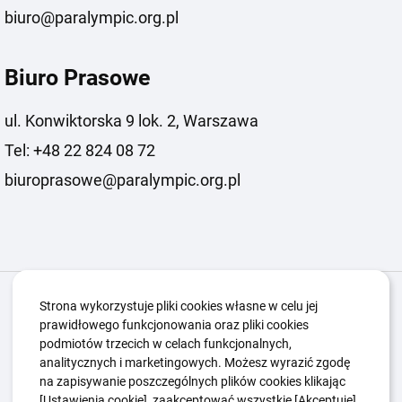
biuro@paralympic.org.pl
Biuro Prasowe
ul. Konwiktorska 9 lok. 2, Warszawa
Tel: +48 22 824 08 72
biuroprasowe@paralympic.org.pl
Igrzyska Paralimpijskie
O nas
Projekty
Strona wykorzystuje pliki cookies własne w celu jej
prawidłowego funkcjonowania oraz pliki cookies
Kwalifikacje ZSK
Kluby
Aktualności
Galeria
podmiotów trzecich w celach funkcjonalnych,
Edukacja
Guttmanny
Kontakt
analitycznych i marketingowych. Możesz wyrazić zgodę
na zapisywanie poszczególnych plików cookies klikając
[Ustawienia cookie], zaakceptować wszystkie [Akceptuję]