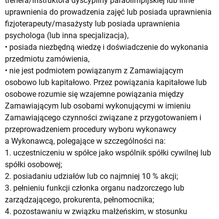
trenera/instruktora dyscypliny paraolimpijskiej lub inne
uprawnienia do prowadzenia zajęć lub posiada uprawnienia
fizjoterapeuty/masażysty lub posiada uprawnienia
psychologa (lub inna specjalizacja),
• posiada niezbędną wiedzę i doświadczenie do wykonania
przedmiotu zamówienia,
• nie jest podmiotem powiązanym z Zamawiającym
osobowo lub kapitałowo. Przez powiązania kapitałowe lub
osobowe rozumie się wzajemne powiązania między
Zamawiającym lub osobami wykonującymi w imieniu
Zamawiającego czynności związane z przygotowaniem i
przeprowadzeniem procedury wyboru wykonawcy
a Wykonawcą, polegające w szczególności na:
1. uczestniczeniu w spółce jako wspólnik spółki cywilnej lub
spółki osobowej;
2. posiadaniu udziałów lub co najmniej 10 % akcji;
3. pełnieniu funkcji członka organu nadzorczego lub
zarządzającego, prokurenta, pełnomocnika;
4. pozostawaniu w związku małżeńskim, w stosunku