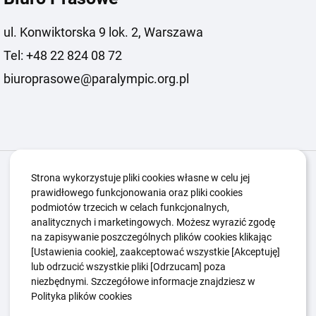
ul. Konwiktorska 9 lok. 2, Warszawa
Tel: +48 22 824 08 72
biuroprasowe@paralympic.org.pl
Igrzyska Paralimpijskie
O nas
Projekty
Strona wykorzystuje pliki cookies własne w celu jej
prawidłowego funkcjonowania oraz pliki cookies
Kwalifikacje ZSK
Kluby
Aktualności
Galeria
podmiotów trzecich w celach funkcjonalnych,
Edukacja
Guttmanny
Kontakt
analitycznych i marketingowych. Możesz wyrazić zgodę
na zapisywanie poszczególnych plików cookies klikając
[Ustawienia cookie], zaakceptować wszystkie [Akceptuję]
lub odrzucić wszystkie pliki [Odrzucam] poza
Polityka Ochrony Dzieci
Sygnaliści
niezbędnymi. Szczegółowe informacje znajdziesz w
Polityka plików cookie
Polityka prywatności
Polityka plików cookies