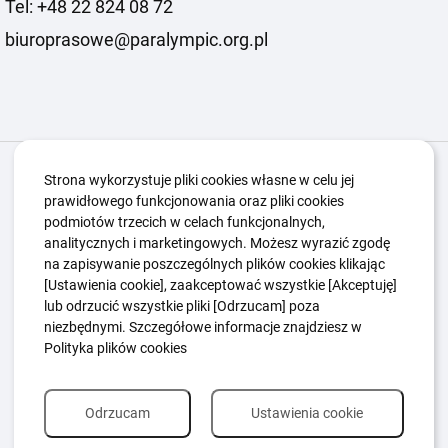
Tel: +48 22 824 08 72
biuroprasowe@paralympic.org.pl
Igrzyska Paralimpijskie
O nas
Projekty
Strona wykorzystuje pliki cookies własne w celu jej
prawidłowego funkcjonowania oraz pliki cookies
Kwalifikacje ZSK
Kluby
Aktualności
Galeria
podmiotów trzecich w celach funkcjonalnych,
Edukacja
Guttmanny
Kontakt
analitycznych i marketingowych. Możesz wyrazić zgodę
na zapisywanie poszczególnych plików cookies klikając
[Ustawienia cookie], zaakceptować wszystkie [Akceptuję]
lub odrzucić wszystkie pliki [Odrzucam] poza
Polityka Ochrony Dzieci
Sygnaliści
niezbędnymi. Szczegółowe informacje znajdziesz w
Polityka plików cookie
Polityka prywatności
Polityka plików cookies
Odrzucam
Ustawienia cookie