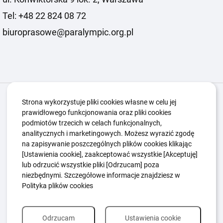
Tel: +48 22 824 08 72
biuroprasowe@paralympic.org.pl
Igrzyska Paralimpijskie
O nas
Projekty
Strona wykorzystuje pliki cookies własne w celu jej
prawidłowego funkcjonowania oraz pliki cookies
Kwalifikacje ZSK
Kluby
Aktualności
Galeria
podmiotów trzecich w celach funkcjonalnych,
Edukacja
Guttmanny
Kontakt
analitycznych i marketingowych. Możesz wyrazić zgodę
na zapisywanie poszczególnych plików cookies klikając
[Ustawienia cookie], zaakceptować wszystkie [Akceptuję]
lub odrzucić wszystkie pliki [Odrzucam] poza
Polityka Ochrony Dzieci
Sygnaliści
niezbędnymi. Szczegółowe informacje znajdziesz w
Polityka plików cookie
Polityka prywatności
Polityka plików cookies
Odrzucam
Ustawienia cookie