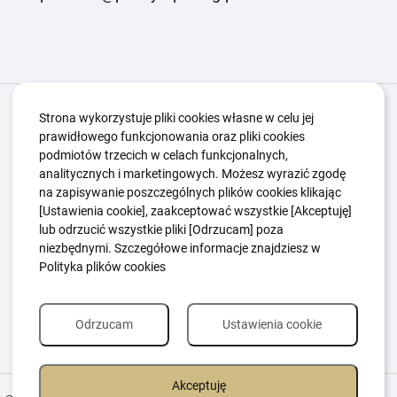
Igrzyska Paralimpijskie
O nas
Projekty
Strona wykorzystuje pliki cookies własne w celu jej
prawidłowego funkcjonowania oraz pliki cookies
Kwalifikacje ZSK
Kluby
Aktualności
Galeria
podmiotów trzecich w celach funkcjonalnych,
Edukacja
Guttmanny
Kontakt
analitycznych i marketingowych. Możesz wyrazić zgodę
na zapisywanie poszczególnych plików cookies klikając
[Ustawienia cookie], zaakceptować wszystkie [Akceptuję]
lub odrzucić wszystkie pliki [Odrzucam] poza
Polityka Ochrony Dzieci
Sygnaliści
niezbędnymi. Szczegółowe informacje znajdziesz w
Polityka plików cookie
Polityka prywatności
Polityka plików cookies
Odrzucam
Ustawienia cookie
Akceptuję