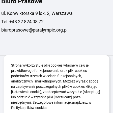
Biuro Prasowe
ul. Konwiktorska 9 lok. 2, Warszawa
Tel: +48 22 824 08 72
biuroprasowe@paralympic.org.pl
Igrzyska Paralimpijskie
O nas
Projekty
Strona wykorzystuje pliki cookies własne w celu jej
prawidłowego funkcjonowania oraz pliki cookies
Kwalifikacje ZSK
Kluby
Aktualności
Galeria
podmiotów trzecich w celach funkcjonalnych,
Edukacja
Guttmanny
Kontakt
analitycznych i marketingowych. Możesz wyrazić zgodę
na zapisywanie poszczególnych plików cookies klikając
[Ustawienia cookie], zaakceptować wszystkie [Akceptuję]
lub odrzucić wszystkie pliki [Odrzucam] poza
Polityka Ochrony Dzieci
Sygnaliści
niezbędnymi. Szczegółowe informacje znajdziesz w
Polityka plików cookie
Polityka prywatności
Polityka plików cookies