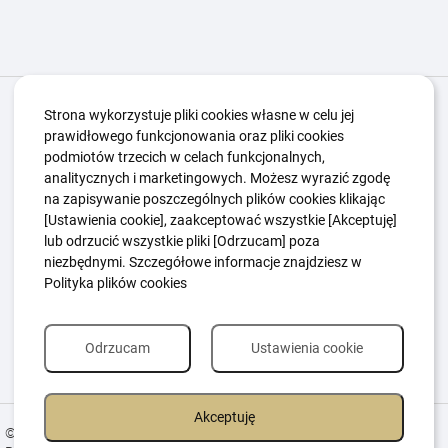
Igrzyska Paralimpijskie
O nas
Projekty
Strona wykorzystuje pliki cookies własne w celu jej
prawidłowego funkcjonowania oraz pliki cookies
Kwalifikacje ZSK
Kluby
Aktualności
Galeria
podmiotów trzecich w celach funkcjonalnych,
Edukacja
Guttmanny
Kontakt
analitycznych i marketingowych. Możesz wyrazić zgodę
na zapisywanie poszczególnych plików cookies klikając
[Ustawienia cookie], zaakceptować wszystkie [Akceptuję]
lub odrzucić wszystkie pliki [Odrzucam] poza
Polityka Ochrony Dzieci
Sygnaliści
niezbędnymi. Szczegółowe informacje znajdziesz w
Polityka plików cookie
Polityka prywatności
Polityka plików cookies
Odrzucam
Ustawienia cookie
Akceptuję
© 2026 All Rights Reserved.