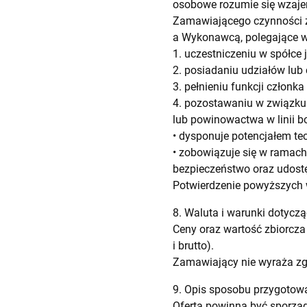
osobowe rozumie się wzaj
Zamawiającego czynności 
a Wykonawcą, polegające w
1. uczestniczeniu w spółce 
2. posiadaniu udziałów lub 
3. pełnieniu funkcji człon
4. pozostawaniu w związku
lub powinowactwa w linii bo
• dysponuje potencjałem t
• zobowiązuje się w ramac
bezpieczeństwo oraz udostę
Potwierdzenie powyższych w
8. Waluta i warunki dotyczą
Ceny oraz wartość zbiorcza
i brutto).
Zamawiający nie wyraża zgo
9. Opis sposobu przygotowa
Oferta powinna być sporząd