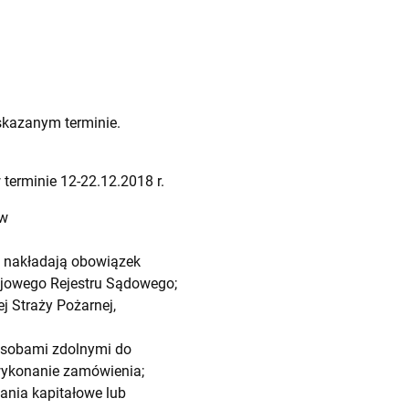
skazanym terminie.
erminie 12-22.12.2018 r.
ów
wy nakładają obowiązek
rajowego Rejestru Sądowego;
 Straży Pożarnej,
 osobami zdolnymi do
 wykonanie zamówienia;
nia kapitałowe lub