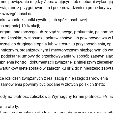
emne powiązania między Zamawiającym lub osobami wykonują
związane z przygotowaniem i przeprowadzeniem procedury w
 szczególności na:
jako wspólnik spółki cywilnej lub spółki osobowej;
co najmniej 10 % akcji;
ka organu nadzorczego lub zarządzającego, prokurenta, pełnomoc
 małżeńskim, w stosunku pokrewieństwa lub powinowactwa w lin
cznej do drugiego stopnia lub w stosunku przysposobienia, opiek
echnicznym, organizacyjnym i merytorycznym niezbędnym do wy
h podpisanej umowy do przechowywania w sposób zapewniający
pnienia kontroli dokumentacji związanej z niniejszym zleceniem
arunków ujęte zostało w załączniku nr 2 do niniejszego zapyta
ce rozliczeń związanych z realizacją niniejszego zamówienia
 zamówienia powinny być podane w złotych polskich (netto
dy na płatność zaliczkową. Wymagany termin płatności FV nie 
nia oferty:
zona na formularzu ofertowym, zgodnie ze wzorem z załącznika