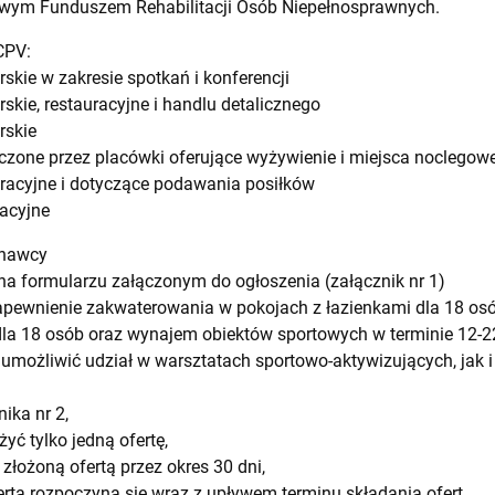
wym Funduszem Rehabilitacji Osób Niepełnosprawnych.
CPV:
skie w zakresie spotkań i konferencji
skie, restauracyjne i handlu detalicznego
rskie
zone przez placówki oferujące wyżywienie i miejsca noclegow
racyjne i dotyczące podawania posiłków
acyjne
onawcy
y na formularzu załączonym do ogłoszenia (załącznik nr 1)
apewnienie zakwaterowania w pokojach z łazienkami dla 18 os
 dla 18 osób oraz wynajem obiektów sportowych w terminie 12-2
 umożliwić udział w warsztatach sportowo-aktywizujących, jak
nika nr 2,
ć tylko jedną ofertę,
złożoną ofertą przez okres 30 dni,
ertą rozpoczyna się wraz z upływem terminu składania ofert,