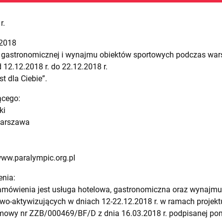
r.
/2018
j, gastronomicznej i wynajmu obiektów sportowych podczas war
12.12.2018 r. do 22.12.2018 r.
t dla Ciebie”.
ącego:
ki
 Warszawa
www.paralympic.org.pl
enia:
amówienia jest usługa hotelowa, gastronomiczna oraz wynajm
o-aktywizujących w dniach 12-22.12.2018 r. w ramach projektu „
owy nr ZZB/000469/BF/D z dnia 16.03.2018 r. podpisanej po