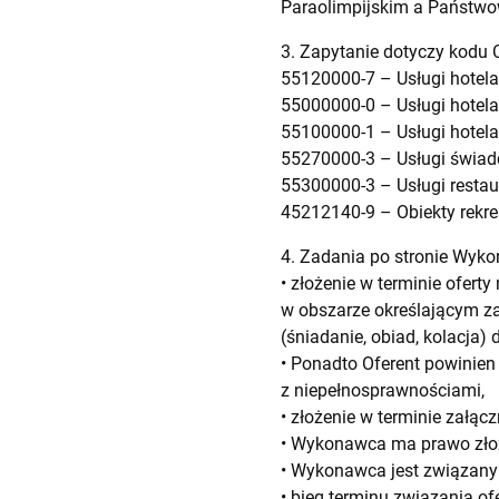
Paraolimpijskim a Państwo
3. Zapytanie dotyczy kodu 
55120000-7 – Usługi hotelar
55000000-0 – Usługi hotelar
55100000-1 – Usługi hotela
55270000-3 – Usługi świadc
55300000-3 – Usługi restau
45212140-9 – Obiekty rekre
4. Zadania po stronie Wyk
• złożenie w terminie ofert
w obszarze określającym z
(śniadanie, obiad, kolacja)
• Ponadto Oferent powinien
z niepełnosprawnościami,
• złożenie w terminie załącz
• Wykonawca ma prawo złoży
• Wykonawca jest związany 
• bieg terminu związania of