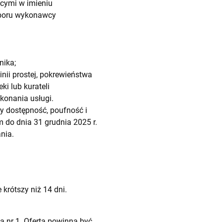
cymi w imieniu
yboru wykonawcy
nika;
ii prostej, pokrewieństwa
i lub kurateli
konania usługi.
 dostępność, poufność i
 do dnia 31 grudnia 2025 r.
nia.
krótszy niż 14 dni.
 nr 1. Oferta powinna być