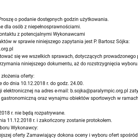
 Proszę o podanie dostępnych godzin użytkowania.
e dla osób z niepełnosprawnościami.
kontaktu z potencjalnymi Wykonawcami
tów w sprawie niniejszego zapytania jest P. Bartosz Sójka:
org.pl
tować się we wszelkich sprawach, dotyczących prowadzonego 
ymania niniejszego dokumentu, aż do rozstrzygnięcia wyboru
 złożenia oferty:
 do dnia 10.12.2018 r. do godz. 24.00.
i elektronicznej na adres e-mail:
b.sojka@paralympic.org.pl
zaty
, gastronomiczną oraz wynajmu obiektów sportowych w ramach pr
2018 r. nie będą rozpatrywane.
nia 11.12.2018 r. i zakończony zostanie protokołem.
 wyboru Wykonawcy:
iejszej oferty Zamawiający dokona oceny i wyboru ofert spoś