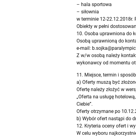
– hala sportowa
– siłownia
w terminie 12-22.12.2018r.
Obiekty w pełni dostosowan
10. Osoba uprawniona do 
Osobą uprawnioną do kontak
e-mail:
b.sojka@paralympic.
Z w/w osobą należy kontak
wykonawcy od momentu otrz
11. Miejsce, termin i sposób
a) Oferty muszą być złożone
Ofertę należy złożyć w wersj
„Oferta na usługę hotelową
Ciebie”.
Oferty otrzymane po 10.12.
b) Wybór ofert nastąpi do d
12. Kryteria oceny ofert i
W celu wyboru najkorzystn