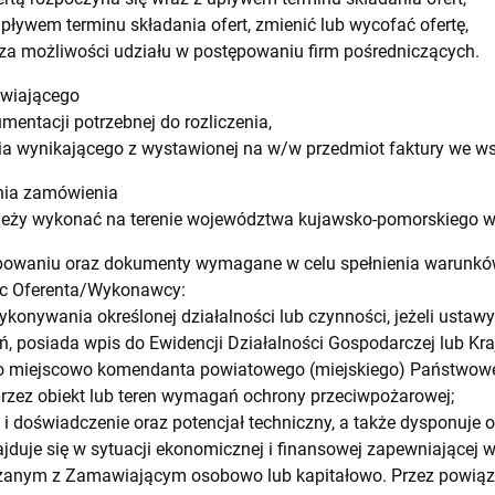
ływem terminu składania ofert, zmienić lub wycofać ofertę,
za możliwości udziału w postępowaniu firm pośredniczących.
awiającego
mentacji potrzebnej do rozliczenia,
ia wynikającego z wystawionej na w/w przedmiot faktury we w
ania zamówienia
leży wykonać na terenie województwa kujawsko-pomorskiego w t
ępowaniu oraz dokumenty wymagane w celu spełnienia warunk
c Oferenta/Wykonawcy:
ykonywania określonej działalności lub czynności, jeżeli usta
ń, posiada wpis do Ewidencji Działalności Gospodarczej lub K
go miejscowo komendanta powiatowego (miejskiego) Państwowej
przez obiekt lub teren wymagań ochrony przeciwpożarowej;
 i doświadczenie oraz potencjał techniczny, a także dysponuje
duje się w sytuacji ekonomicznej i finansowej zapewniającej
ązanym z Zamawiającym osobowo lub kapitałowo. Przez powiąza