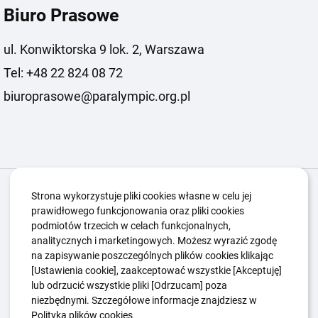
Biuro Prasowe
ul. Konwiktorska 9 lok. 2, Warszawa
Tel: +48 22 824 08 72
biuroprasowe@paralympic.org.pl
Igrzyska Paralimpijskie
O nas
Projekty
Strona wykorzystuje pliki cookies własne w celu jej
prawidłowego funkcjonowania oraz pliki cookies
Kwalifikacje ZSK
Kluby
Aktualności
Galeria
podmiotów trzecich w celach funkcjonalnych,
Edukacja
Guttmanny
Kontakt
analitycznych i marketingowych. Możesz wyrazić zgodę
na zapisywanie poszczególnych plików cookies klikając
[Ustawienia cookie], zaakceptować wszystkie [Akceptuję]
lub odrzucić wszystkie pliki [Odrzucam] poza
Polityka Ochrony Dzieci
Sygnaliści
niezbędnymi. Szczegółowe informacje znajdziesz w
Polityka plików cookie
Polityka prywatności
Polityka plików cookies