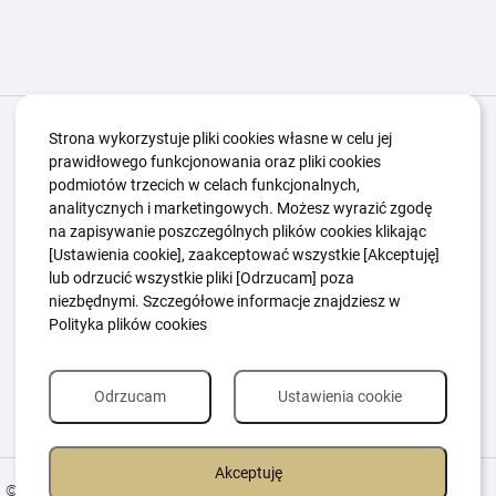
Igrzyska Paralimpijskie
O nas
Projekty
Strona wykorzystuje pliki cookies własne w celu jej
prawidłowego funkcjonowania oraz pliki cookies
Kwalifikacje ZSK
Kluby
Aktualności
Galeria
podmiotów trzecich w celach funkcjonalnych,
Edukacja
Guttmanny
Kontakt
analitycznych i marketingowych. Możesz wyrazić zgodę
na zapisywanie poszczególnych plików cookies klikając
[Ustawienia cookie], zaakceptować wszystkie [Akceptuję]
lub odrzucić wszystkie pliki [Odrzucam] poza
Polityka Ochrony Dzieci
Sygnaliści
niezbędnymi. Szczegółowe informacje znajdziesz w
Polityka plików cookie
Polityka prywatności
Polityka plików cookies
Odrzucam
Ustawienia cookie
Akceptuję
© 2026 All Rights Reserved.