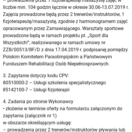
– prowadzenia przez 1 fizjoterapeutę/masażystę zajęć w
liczbie min. 104 godzin łącznie w okresie 30.06-13.07.2019 r.
Zajęcia prowadzone będą przez 2 trenerów/instruktorów, 1
fizjoterapeutę/masażystę, zgodnie z harmonogramem zajęć
opracowanym przez Zamawiającego. Warsztaty sportowe
prowadzone będą w ramach projektu pt. „Sport dla
Wszystkich!”, realizowanego w ramach umowy nr
ZZB/00513/BF/D z dnia 17.04.2019 r. podpisanej pomiędzy
Polskim Komitetem Paraolimpijskim a Państwowym
Funduszem Rehabilitacji Osób Niepełnosprawnych.
3. Zapytanie dotyczy kodu CPV:
80510000-2 – Usługi szkolenia specjalistycznego
85142100-7 – Usługi fizjoterapii
4. Zadania po stronie Wykonawcy
• złożenie w terminie oferty na formularzu załączonym do
zapytania (załącznik nr 1)
w obszarze określającym usługę:
– prowadzenia przez 2 trenerów/instruktorów pływania lub